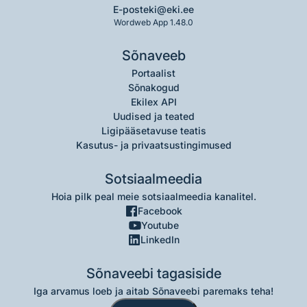
E-post
eki@eki.ee
Wordweb App 1.48.0
Sõnaveeb
Portaalist
Sõnakogud
Ekilex API
Uudised ja teated
Ligipääsetavuse teatis
Kasutus- ja privaatsustingimused
Sotsiaalmeedia
Hoia pilk peal meie sotsiaalmeedia kanalitel.
Facebook
Youtube
LinkedIn
Sõnaveebi tagasiside
Iga arvamus loeb ja aitab Sõnaveebi paremaks teha!