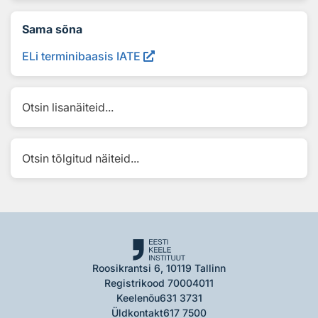
Sama sõna
ELi terminibaasis IATE
Otsin lisanäiteid...
Otsin tõlgitud näiteid...
Roosikrantsi 6, 10119 Tallinn
Registrikood 70004011
Keelenõu
631 3731
Üldkontakt
617 7500