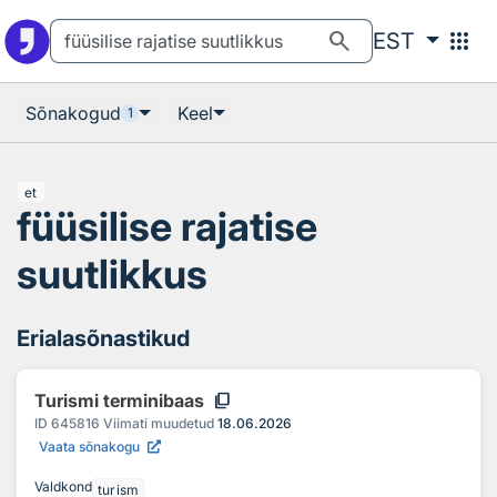
Otsingu juurde
Põhisisu juurde
search
apps
EST
Sõnakogud
Keel
1
et
füüsilise rajatise
suutlikkus
Erialasõnastikud
content_copy
Turismi terminibaas
ID
645816
Viimati muudetud
18.06.2026
Vaata sõnakogu
Valdkond
turism