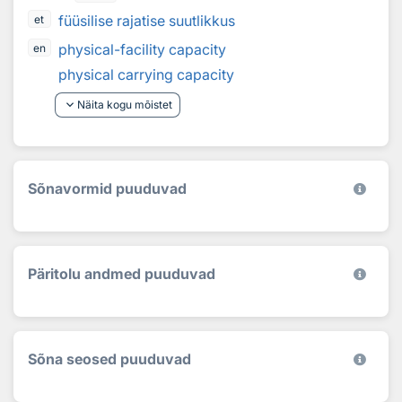
füüsilise rajatise suutlikkus
et
physical-facility capacity
en
physical carrying capacity
keyboard_arrow_down
Näita kogu mõistet
Sõnavormid puuduvad
Päritolu andmed puuduvad
Sõna seosed puuduvad