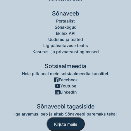
Sõnaveeb
Portaalist
Sõnakogud
Ekilex API
Uudised ja teated
Ligipääsetavuse teatis
Kasutus- ja privaatsustingimused
Sotsiaalmeedia
Hoia pilk peal meie sotsiaalmeedia kanalitel.
Facebook
Youtube
LinkedIn
Sõnaveebi tagasiside
Iga arvamus loeb ja aitab Sõnaveebi paremaks teha!
Kirjuta meile