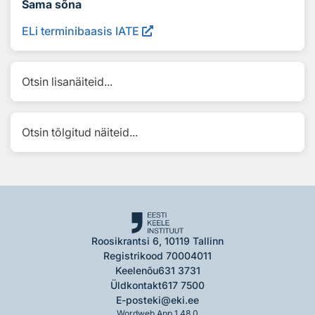
Sama sõna
ELi terminibaasis IATE
Otsin lisanäiteid...
Otsin tõlgitud näiteid...
Roosikrantsi 6, 10119 Tallinn
Registrikood 70004011
Keelenõu
631 3731
Üldkontakt
617 7500
E-post
eki@eki.ee
Wordweb App 1.48.0