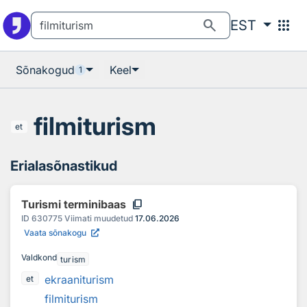
Otsingu juurde
Põhisisu juurde
search
apps
EST
Sõnakogud
Keel
1
filmiturism
et
Erialasõnastikud
content_copy
Turismi terminibaas
ID
630775
Viimati muudetud
17.06.2026
Vaata sõnakogu
Valdkond
turism
ekraaniturism
et
filmiturism