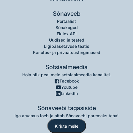
Sõnaveeb
Portaalist
Sõnakogud
Ekilex API
Uudised ja teated
Ligipääsetavuse teatis
Kasutus- ja privaatsustingimused
Sotsiaalmeedia
Hoia pilk peal meie sotsiaalmeedia kanalitel.
Facebook
Youtube
LinkedIn
Sõnaveebi tagasiside
Iga arvamus loeb ja aitab Sõnaveebi paremaks teha!
Kirjuta meile