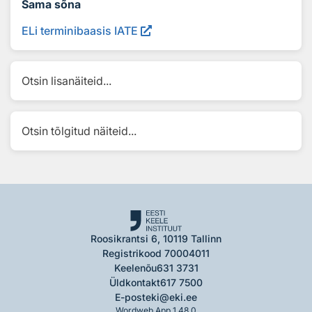
Sama sõna
ELi terminibaasis IATE
Otsin lisanäiteid...
Otsin tõlgitud näiteid...
Roosikrantsi 6, 10119 Tallinn
Registrikood 70004011
Keelenõu
631 3731
Üldkontakt
617 7500
E-post
eki@eki.ee
Wordweb App 1.48.0