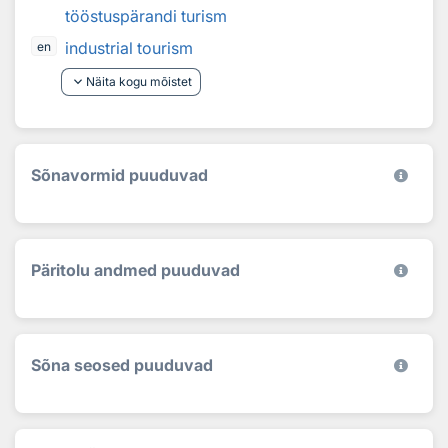
tööstuspärandi turism
industrial tourism
en
keyboard_arrow_down
Näita kogu mõistet
Sõnavormid puuduvad
Päritolu andmed puuduvad
Sõna seosed puuduvad