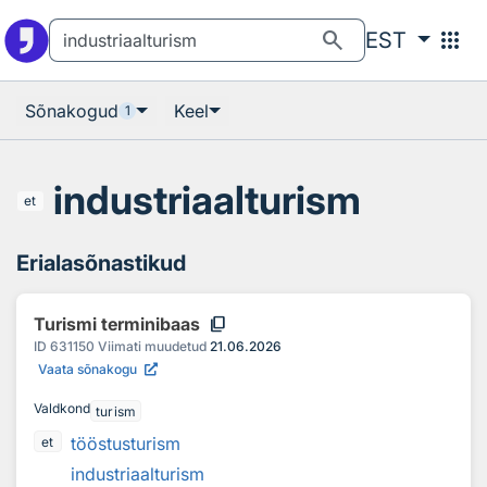
Otsingu juurde
Põhisisu juurde
search
apps
EST
Sõnakogud
Keel
1
industriaalturism
et
Erialasõnastikud
content_copy
Turismi terminibaas
ID
631150
Viimati muudetud
21.06.2026
Vaata sõnakogu
Valdkond
turism
tööstusturism
et
industriaalturism