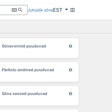
keyboard
search
apps
EST
Juhuslik sõna
Sõnavormid puuduvad
Päritolu andmed puuduvad
Sõna seosed puuduvad