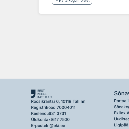
keyboard_arrow_down
Näita kogu mõistet
Sõna
Portaali
Roosikrantsi 6, 10119 Tallinn
Sõnako
Registrikood 70004011
Ekilex 
Keelenõu
631 3731
Uudised
Üldkontakt
617 7500
Ligipää
E-post
eki@eki.ee