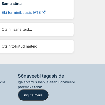
Sama sõna
ELi terminibaasis IATE
Otsin lisanäiteid...
Otsin tõlgitud näiteid...
Sõnaveebi tagasiside
edia
Iga arvamus loeb ja aitab Sõnaveebi
paremaks teha!
Kirjuta meile