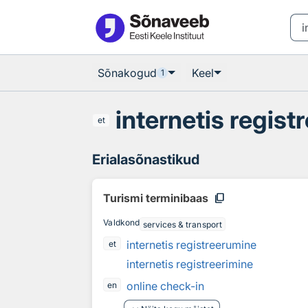
Otsingu juurde
Põhisisu juurde
Sõnakogud
Keel
1
internetis regis
et
Erialasõnastikud
content_copy
Turismi terminibaas
Valdkond
services & transport
internetis registreerumine
et
internetis registreerimine
online check-in
en