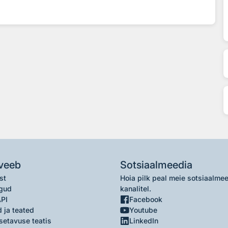
veeb
Sotsiaalmeedia
st
Hoia pilk peal meie sotsiaalme
gud
kanalitel.
API
Facebook
 ja teated
Youtube
setavuse teatis
LinkedIn