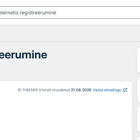
treerumine
ID
1146589
Viimati muudetud
21.06.2026
Vaata sõnakogu