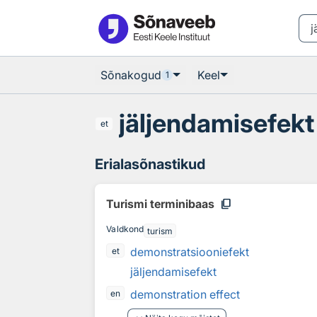
Otsingu juurde
Põhisisu juurde
Sõnakogud
Keel
1
jäljendamisefekt
et
Erialasõnastikud
content_copy
Turismi terminibaas
Valdkond
turism
demonstratsiooniefekt
et
jäljendamisefekt
demonstration effect
en