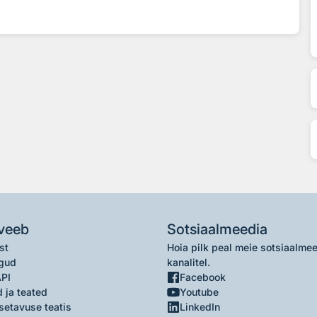
veeb
Sotsiaalmeedia
st
Hoia pilk peal meie sotsiaalme
gud
kanalitel.
API
Facebook
 ja teated
Youtube
setavuse teatis
LinkedIn