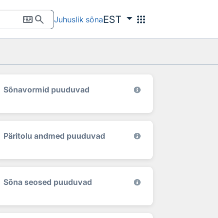
keyboard
search
apps
EST
Juhuslik sõna
Sõnavormid puuduvad
Päritolu andmed puuduvad
Sõna seosed puuduvad