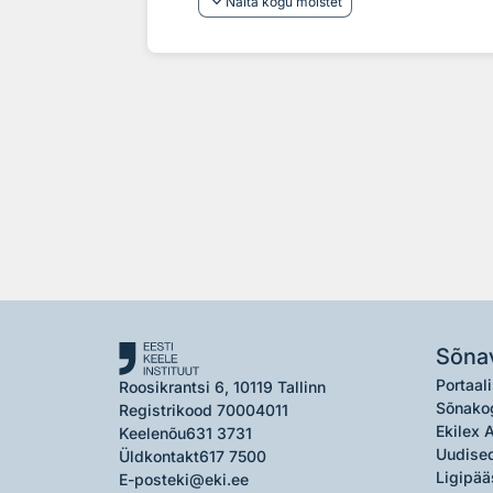
keyboard_arrow_down
Näita kogu mõistet
Sõna
Portaali
Roosikrantsi 6, 10119 Tallinn
Sõnako
Registrikood 70004011
Ekilex 
Keelenõu
631 3731
Uudised
Üldkontakt
617 7500
Ligipää
E-post
eki@eki.ee