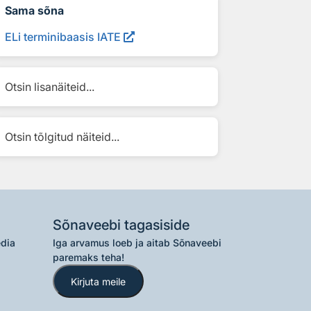
Sama sõna
ELi terminibaasis IATE
Otsin lisanäiteid...
Otsin tõlgitud näiteid...
Sõnaveebi tagasiside
edia
Iga arvamus loeb ja aitab Sõnaveebi
paremaks teha!
Kirjuta meile