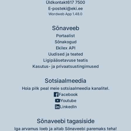
Üldkontakt
617 7500
E-post
eki@eki.ee
Wordweb App 1.48.0
Sõnaveeb
Portaalist
Sõnakogud
Ekilex API
Uudised ja teated
Ligipääsetavuse teatis
Kasutus- ja privaatsustingimused
Sotsiaalmeedia
Hoia pilk peal meie sotsiaalmeedia kanalitel.
Facebook
Youtube
LinkedIn
Sõnaveebi tagasiside
Iga arvamus loeb ja aitab Sõnaveebi paremaks teha!