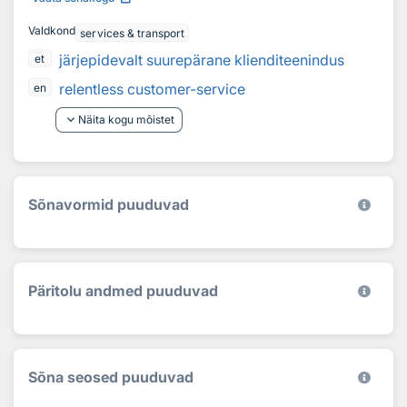
Valdkond
services & transport
järjepidevalt suurepärane klienditeenindus
et
relentless customer-service
en
keyboard_arrow_down
Näita kogu mõistet
Sõnavormid puuduvad
Päritolu andmed puuduvad
Sõna seosed puuduvad