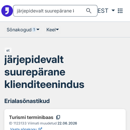
Otsingu juurde
Põhisisu juurde
search
apps
EST
Sõnakogud
Keel
1
et
järjepidevalt
suurepärane
klienditeenindus
Erialasõnastikud
content_copy
Turismi terminibaas
ID
1123133
Viimati muudetud
22.06.2026
Vaata sõnakogu