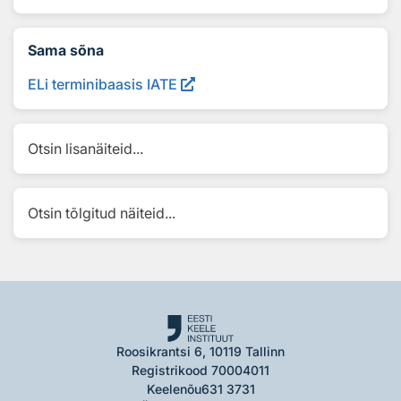
Sama sõna
ELi terminibaasis IATE
Otsin lisanäiteid...
Otsin tõlgitud näiteid...
Roosikrantsi 6, 10119 Tallinn
Registrikood 70004011
Keelenõu
631 3731