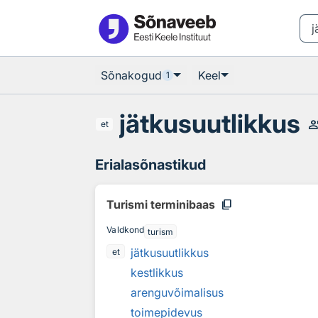
Otsingu juurde
Põhisisu juurde
Sõnakogud
Keel
1
jätkusuutlikkus
record_voice
et
Erialasõnastikud
content_copy
Turismi terminibaas
Valdkond
turism
jätkusuutlikkus
et
kestlikkus
arenguvõimalisus
toimepidevus