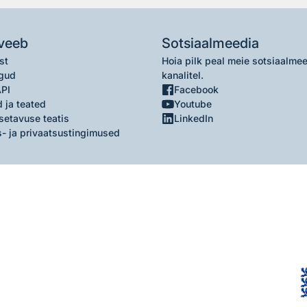
veeb
Sotsiaalmeedia
st
Hoia pilk peal meie sotsiaalme
gud
kanalitel.
API
Facebook
 ja teated
Youtube
setavuse teatis
LinkedIn
- ja privaatsustingimused