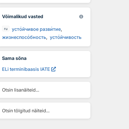
Võimalikud vasted
уст
о
йчивое разв
и
тие
ru
жизнеспос
о
бность
уст
о
йчивость
Sama sõna
ELi terminibaasis IATE
Otsin lisanäiteid...
Otsin tõlgitud näiteid...