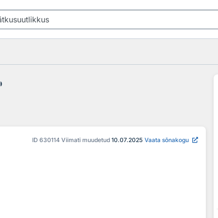
_over
ID
630114
Viimati muudetud
10.07.2025
Vaata sõnakogu