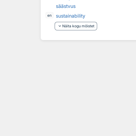
säästvus
sustainability
en
keyboard_arrow_down
Näita kogu mõistet