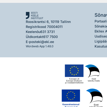
Sõna
Portaali
Roosikrantsi 6, 10119 Tallinn
Sõnako
Registrikood 70004011
Ekilex 
Keelenõu
631 3731
Uudised
Üldkontakt
617 7500
Ligipää
E-post
eki@eki.ee
Kasutus
Wordweb App 1.48.0