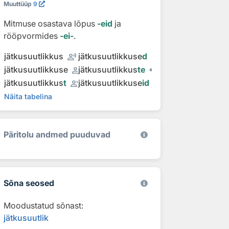
Muuttüüp
9
Mitmuse osastava lõpus
‑eid
ja
rööpvormides
‑ei‑
.
record_voice_over
jätkusuutlikkus
jätkusuutlikkuse
d
record_voice_over
jätkusuutlikkuse
jätkusuutlikkus
te
record_voice_over
jätkusuutlikkus
t
jätkusuutlikkuse
id
Näita tabelina
Päritolu andmed puuduvad
Sõna seosed
Moodustatud sõnast:
jätkusuutlik