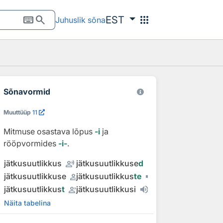
keyboard
search
apps
EST
Juhuslik sõna
Sõnavormid
Muuttüüp
11
Mitmuse osastava lõpus
‑i
ja
rööpvormides
‑i‑
.
record_voice_over
jätkusuutlikkus
jätkusuutlikkuse
d
record_voice_over
jätkusuutlikkuse
jätkusuutlikkus
te
record_voice_over
jätkusuutlikkus
t
jätkusuutlikkusi
Näita tabelina