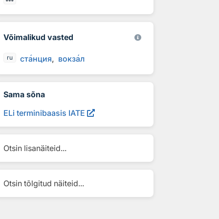
Võimalikud vasted
ст
а
нция
вокз
а
л
ru
Sama sõna
ELi terminibaasis IATE
Otsin lisanäiteid...
Otsin tõlgitud näiteid...