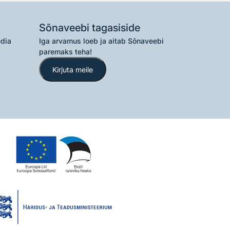
Sõnaveebi tagasiside
edia
Iga arvamus loeb ja aitab Sõnaveebi
paremaks teha!
Kirjuta meile