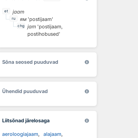
jaam
et
ям
'postijaam'
ru
jam
'postijaam,
chg
postihobused'
Sõna seosed puuduvad
Ühendid puuduvad
Liitsõnad järelosaga
aeroloogiajaam
alajaam