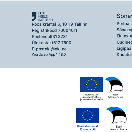
Sõna
Portaali
Roosikrantsi 6, 10119 Tallinn
Sõnako
Registrikood 70004011
Ekilex 
Keelenõu
631 3731
Uudised
Üldkontakt
617 7500
Ligipää
E-post
eki@eki.ee
Kasutus
Wordweb App 1.48.0