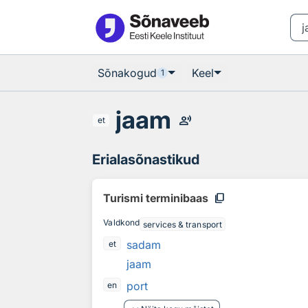
Otsingu juurde
Põhisisu juurde
Sõnakogud
Keel
1
jaam
record_voice_over
et
Erialasõnastikud
content_copy
Turismi terminibaas
Valdkond
services & transport
sadam
et
jaam
port
en