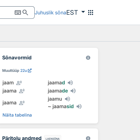
keyboard
search
apps
EST
Juhuslik sõna
Sõnavormid
Muuttüüp
22u
record_voice_over
jaam
jaama
d
record_voice_over
jaama
jaama
de
jaamu
record_voice_over
jaama
~
jaama
sid
Näita tabelina
Päritolu andmed
laensõna