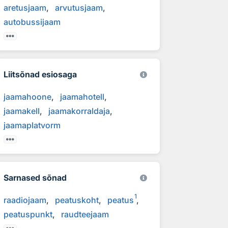
aretusjaam
arvutusjaam
autobussijaam
Liitsõnad esiosaga
jaamahoone
jaamahotell
jaamakell
jaamakorraldaja
jaamaplatvorm
Sarnased sõnad
1
raadiojaam
peatuskoht
peatus
peatuspunkt
raudteejaam