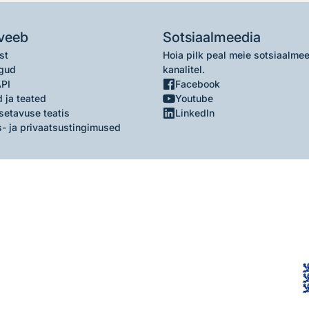
veeb
Sotsiaalmeedia
st
Hoia pilk peal meie sotsiaalme
gud
kanalitel.
API
Facebook
 ja teated
Youtube
setavuse teatis
LinkedIn
- ja privaatsustingimused