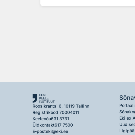
Sõna
Portaali
Roosikrantsi 6, 10119 Tallinn
Sõnako
Registrikood 70004011
Ekilex 
Keelenõu
631 3731
Uudised
Üldkontakt
617 7500
Ligipää
E-post
eki@eki.ee