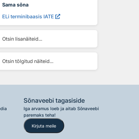
Sama sõna
ELi terminibaasis IATE
Otsin lisanäiteid...
Otsin tõlgitud näiteid...
Sõnaveebi tagasiside
edia
Iga arvamus loeb ja aitab Sõnaveebi
paremaks teha!
Kirjuta meile