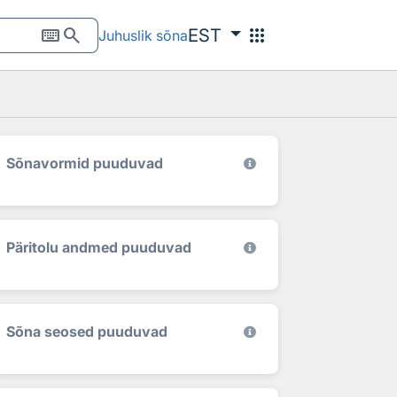
keyboard
search
apps
EST
Juhuslik sõna
Sõnavormid puuduvad
Päritolu andmed puuduvad
Sõna seosed puuduvad