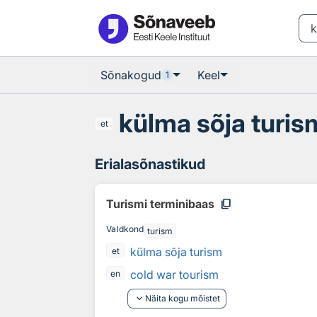
Otsingu juurde
Põhisisu juurde
Sõnakogud
Keel
1
külma sõja turis
et
Erialasõnastikud
content_copy
Turismi terminibaas
Valdkond
turism
külma sõja turism
et
cold war tourism
en
keyboard_arrow_down
Näita kogu mõistet