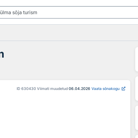
m
ID
630430
Viimati muudetud
06.04.2026
Vaata sõnakogu