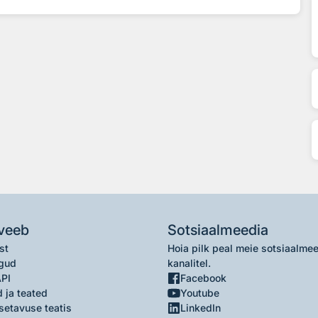
veeb
Sotsiaalmeedia
st
Hoia pilk peal meie sotsiaalme
gud
kanalitel.
API
Facebook
 ja teated
Youtube
setavuse teatis
LinkedIn