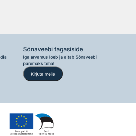
Sõnaveebi tagasiside
edia
Iga arvamus loeb ja aitab Sõnaveebi
paremaks teha!
Kirjuta meile