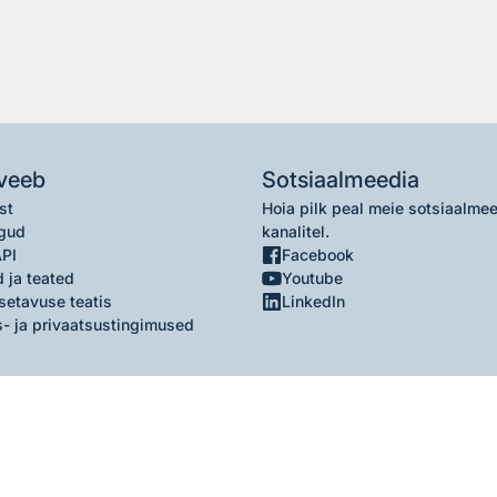
veeb
Sotsiaalmeedia
st
Hoia pilk peal meie sotsiaalme
gud
kanalitel.
API
Facebook
 ja teated
Youtube
setavuse teatis
LinkedIn
- ja privaatsustingimused