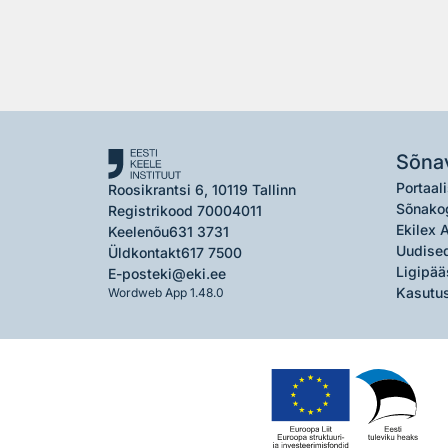
Sõna
Portaali
Roosikrantsi 6, 10119 Tallinn
Sõnako
Registrikood 70004011
Ekilex 
Keelenõu
631 3731
Uudised
Üldkontakt
617 7500
Ligipää
E-post
eki@eki.ee
Kasutus
Wordweb App 1.48.0