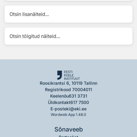
Otsin lisanäiteid...
Otsin tõlgitud näiteid...
Roosikrantsi 6, 10119 Tallinn
Registrikood 70004011
Keelenõu
631 3731
Üldkontakt
617 7500
E-post
eki@eki.ee
Wordweb App 1.48.0
Sõnaveeb