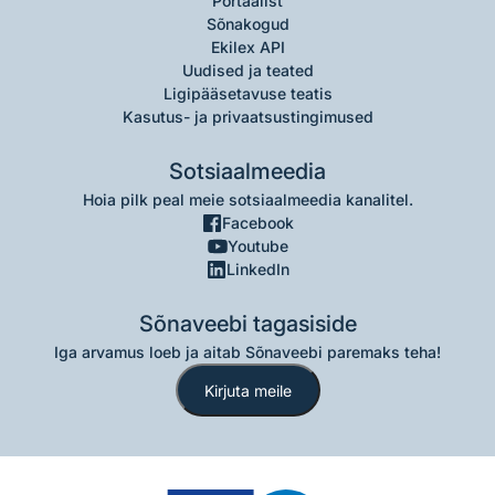
Portaalist
Sõnakogud
Ekilex API
Uudised ja teated
Ligipääsetavuse teatis
Kasutus- ja privaatsustingimused
Sotsiaalmeedia
Hoia pilk peal meie sotsiaalmeedia kanalitel.
Facebook
Youtube
LinkedIn
Sõnaveebi tagasiside
Iga arvamus loeb ja aitab Sõnaveebi paremaks teha!
Kirjuta meile