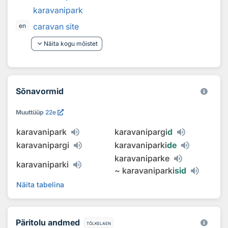
karavanipark
caravan site
en
keyboard_arrow_down
Näita kogu mõistet
Sõnavormid
Muuttüüp
22e
karavanipark
karavanipargi
d
karavanipargi
karavaniparki
de
karavaniparke
karavaniparki
~
karavaniparki
sid
Näita tabelina
Päritolu andmed
tõlkelaen