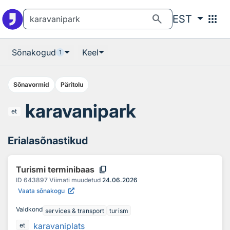
Otsingu juurde
Põhisisu juurde
search
apps
EST
Sõnakogud
Keel
1
Sõnavormid
Päritolu
karavanipark
et
Erialasõnastikud
content_copy
Turismi terminibaas
ID
643897
Viimati muudetud
24.06.2026
Vaata sõnakogu
Valdkond
services & transport
turism
karavaniplats
et