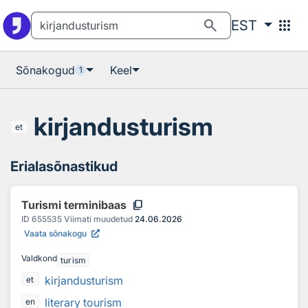
Otsingu juurde
Põhisisu juurde
search
apps
EST
Sõnakogud
Keel
1
kirjandusturism
et
Erialasõnastikud
content_copy
Turismi terminibaas
ID
655535
Viimati muudetud
24.06.2026
Vaata sõnakogu
Valdkond
turism
kirjandusturism
et
literary tourism
en