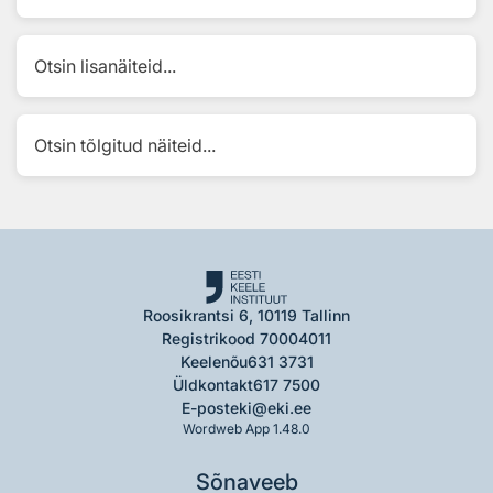
Otsin lisanäiteid...
Otsin tõlgitud näiteid...
Roosikrantsi 6, 10119 Tallinn
Registrikood 70004011
Keelenõu
631 3731
Üldkontakt
617 7500
E-post
eki@eki.ee
Wordweb App 1.48.0
Sõnaveeb