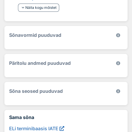
keyboard_arrow_down
Näita kogu mõistet
Sõnavormid puuduvad
Päritolu andmed puuduvad
Sõna seosed puuduvad
Sama sõna
ELi terminibaasis IATE