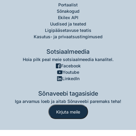
Portaalist
Sõnakogud
Ekilex API
Uudised ja teated
Ligipääsetavuse teatis
Kasutus- ja privaatsustingimused
Sotsiaalmeedia
Hoia pilk peal meie sotsiaalmeedia kanalitel.
Facebook
Youtube
LinkedIn
Sõnaveebi tagasiside
Iga arvamus loeb ja aitab Sõnaveebi paremaks teha!
Kirjuta meile