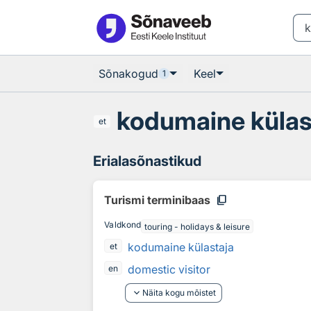
Otsingu juurde
Põhisisu juurde
Sõnakogud
Keel
1
kodumaine külas
et
Erialasõnastikud
content_copy
Turismi terminibaas
Valdkond
touring - holidays & leisure
kodumaine külastaja
et
domestic visitor
en
keyboard_arrow_down
Näita kogu mõistet