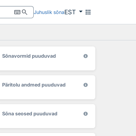
keyboard
search
apps
EST
Juhuslik sõna
Sõnavormid puuduvad
Päritolu andmed puuduvad
Sõna seosed puuduvad