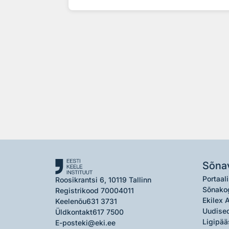
Sõna
Portaali
Roosikrantsi 6, 10119 Tallinn
Sõnako
Registrikood 70004011
Ekilex 
Keelenõu
631 3731
Uudised
Üldkontakt
617 7500
Ligipää
E-post
eki@eki.ee