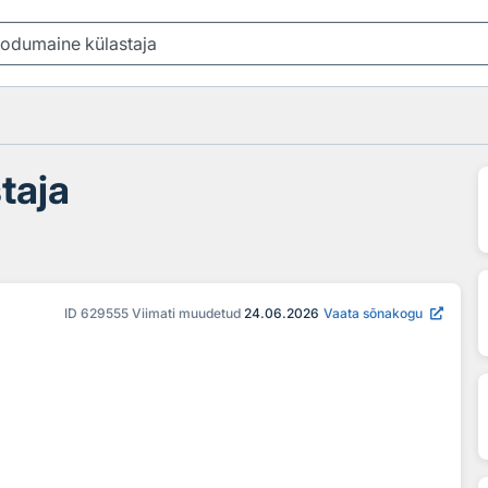
taja
ID
629555
Viimati muudetud
24.06.2026
Vaata sõnakogu