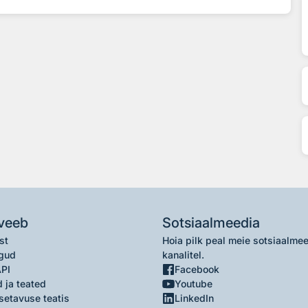
veeb
Sotsiaalmeedia
st
Hoia pilk peal meie sotsiaalme
gud
kanalitel.
API
Facebook
 ja teated
Youtube
setavuse teatis
LinkedIn