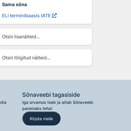
Sama sõna
ELi terminibaasis IATE
Otsin lisanäiteid...
Otsin tõlgitud näiteid...
Sõnaveebi tagasiside
edia
Iga arvamus loeb ja aitab Sõnaveebi
paremaks teha!
Kirjuta meile