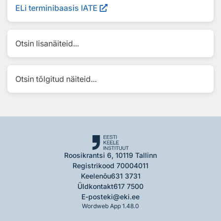
ELi terminibaasis IATE
Otsin lisanäiteid...
Otsin tõlgitud näiteid...
Roosikrantsi 6, 10119 Tallinn
Registrikood 70004011
Keelenõu
631 3731
Üldkontakt
617 7500
E-post
eki@eki.ee
Wordweb App 1.48.0