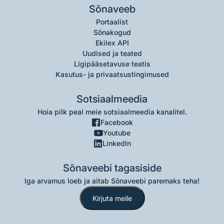
Sõnaveeb
Portaalist
Sõnakogud
Ekilex API
Uudised ja teated
Ligipääsetavuse teatis
Kasutus- ja privaatsustingimused
Sotsiaalmeedia
Hoia pilk peal meie sotsiaalmeedia kanalitel.
Facebook
Youtube
LinkedIn
Sõnaveebi tagasiside
Iga arvamus loeb ja aitab Sõnaveebi paremaks teha!
Kirjuta meile