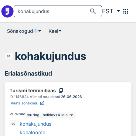
Otsingu juurde
Põhisisu juurde
search
apps
EST
Sõnakogud
Keel
1
kohakujundus
et
Erialasõnastikud
content_copy
Turismi terminibaas
ID
1146824
Viimati muudetud
26.06.2026
Vaata sõnakogu
Valdkond
touring - holidays & leisure
kohakujundus
et
kohaloome