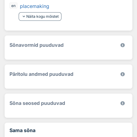
placemaking
en
keyboard_arrow_down
Näita kogu mõistet
Sõnavormid puuduvad
Päritolu andmed puuduvad
Sõna seosed puuduvad
Sama sõna