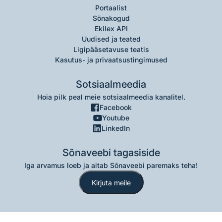
Portaalist
Sõnakogud
Ekilex API
Uudised ja teated
Ligipääsetavuse teatis
Kasutus- ja privaatsustingimused
Sotsiaalmeedia
Hoia pilk peal meie sotsiaalmeedia kanalitel.
Facebook
Youtube
LinkedIn
Sõnaveebi tagasiside
Iga arvamus loeb ja aitab Sõnaveebi paremaks teha!
Kirjuta meile