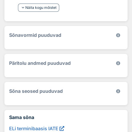
keyboard_arrow_down
Näita kogu mõistet
Sõnavormid puuduvad
Päritolu andmed puuduvad
Sõna seosed puuduvad
Sama sõna
ELi terminibaasis IATE