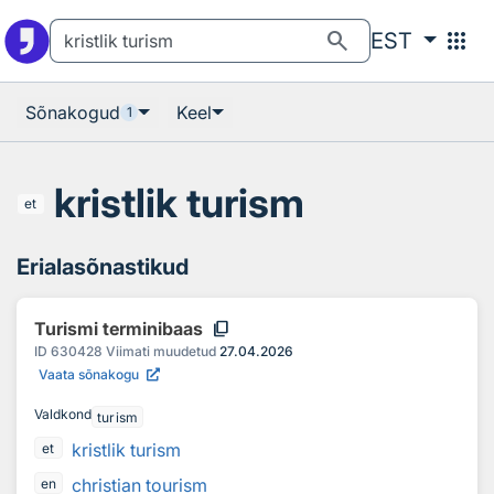
Otsingu juurde
Põhisisu juurde
search
apps
EST
Sõnakogud
Keel
1
kristlik turism
et
Erialasõnastikud
content_copy
Turismi terminibaas
ID
630428
Viimati muudetud
27.04.2026
Vaata sõnakogu
Valdkond
turism
kristlik turism
et
christian tourism
en