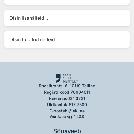
Otsin lisanäiteid...
Otsin tõlgitud näiteid...
Roosikrantsi 6, 10119 Tallinn
Registrikood 70004011
Keelenõu
631 3731
Üldkontakt
617 7500
E-post
eki@eki.ee
Wordweb App 1.48.0
Sõnaveeb