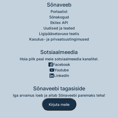
Sõnaveeb
Portaalist
Sõnakogud
Ekilex API
Uudised ja teated
Ligipääsetavuse teatis
Kasutus- ja privaatsustingimused
Sotsiaalmeedia
Hoia pilk peal meie sotsiaalmeedia kanalitel.
Facebook
Youtube
LinkedIn
Sõnaveebi tagasiside
Iga arvamus loeb ja aitab Sõnaveebi paremaks teha!
Kirjuta meile