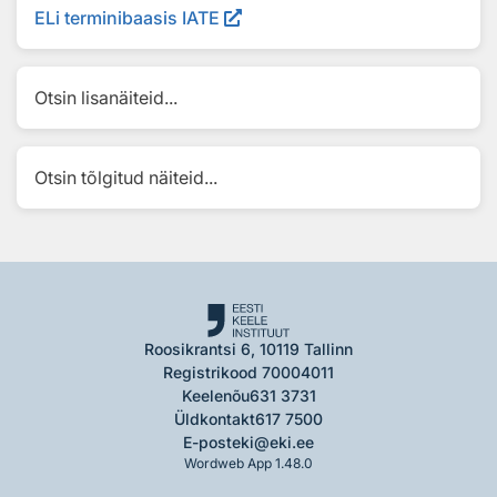
ELi terminibaasis IATE
Otsin lisanäiteid...
Otsin tõlgitud näiteid...
Roosikrantsi 6, 10119 Tallinn
Registrikood 70004011
Keelenõu
631 3731
Üldkontakt
617 7500
E-post
eki@eki.ee
Wordweb App 1.48.0