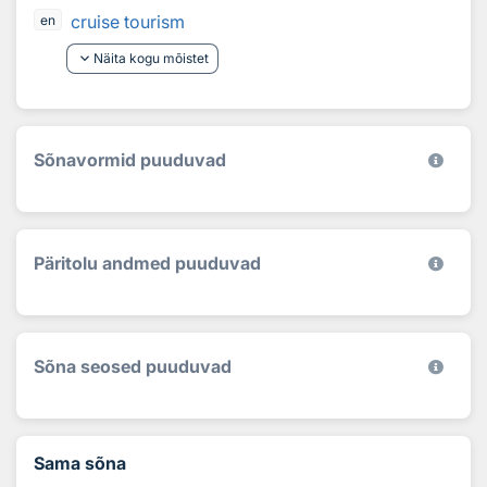
cruise tourism
en
keyboard_arrow_down
Näita kogu mõistet
Sõnavormid puuduvad
Päritolu andmed puuduvad
Sõna seosed puuduvad
Sama sõna