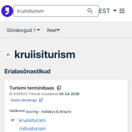
Otsingu juurde
Põhisisu juurde
search
apps
EST
Sõnakogud
Keel
1
kruiisiturism
et
Erialasõnastikud
content_copy
Turismi terminibaas
ID
630603
Viimati muudetud
06.04.2026
Vaata sõnakogu
Valdkond
touring - holidays & leisure
kruiisiturism
et
ristlusturism