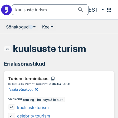
Otsingu juurde
Põhisisu juurde
search
apps
EST
Sõnakogud
Keel
1
kuulsuste turism
et
Erialasõnastikud
content_copy
Turismi terminibaas
ID
630416
Viimati muudetud
06.04.2026
Vaata sõnakogu
Valdkond
touring - holidays & leisure
kuulsuste turism
et
celebrity tourism
en