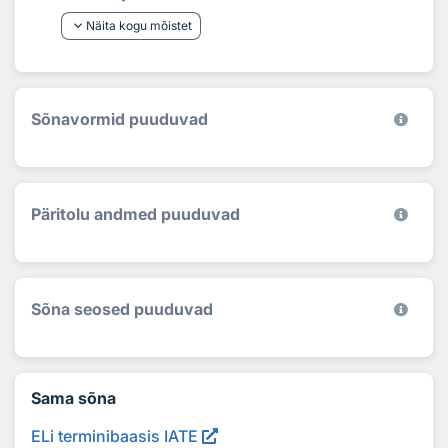
keyboard_arrow_down
Näita kogu mõistet
Sõnavormid puuduvad
Päritolu andmed puuduvad
Sõna seosed puuduvad
Sama sõna
ELi terminibaasis IATE