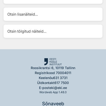
Otsin lisanäiteid...
Otsin tõlgitud näiteid...
Roosikrantsi 6, 10119 Tallinn
Registrikood 70004011
Keelenõu
631 3731
Üldkontakt
617 7500
E-post
eki@eki.ee
Wordweb App 1.48.0
Sõnaveeb