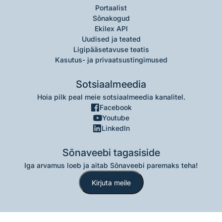
Portaalist
Sõnakogud
Ekilex API
Uudised ja teated
Ligipääsetavuse teatis
Kasutus- ja privaatsustingimused
Sotsiaalmeedia
Hoia pilk peal meie sotsiaalmeedia kanalitel.
Facebook
Youtube
LinkedIn
Sõnaveebi tagasiside
Iga arvamus loeb ja aitab Sõnaveebi paremaks teha!
Kirjuta meile