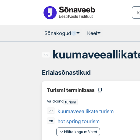
Otsingu juurde
Põhisisu juurde
Sõnakogud
Keel
1
kuumaveeallikat
et
Erialasõnastikud
content_copy
Turismi terminibaas
Valdkond
turism
kuumaveeallikate turism
et
hot spring tourism
en
keyboard_arrow_down
Näita kogu mõistet