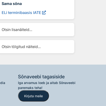
Sama sõna
ELi terminibaasis IATE
Otsin lisanäiteid...
Otsin tõlgitud näiteid...
Sõnaveebi tagasiside
edia
Iga arvamus loeb ja aitab Sõnaveebi
paremaks teha!
Kirjuta meile