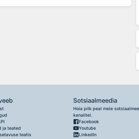
veeb
Sotsiaalmeedia
st
Hoia pilk peal meie sotsiaalme
gud
kanalitel.
API
Facebook
 ja teated
Youtube
setavuse teatis
LinkedIn