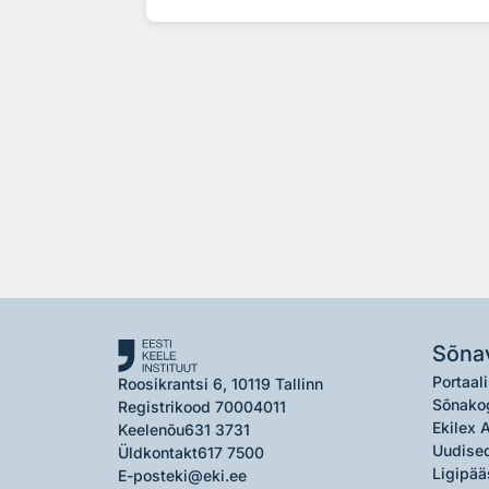
Sõna
Portaali
Roosikrantsi 6, 10119 Tallinn
Sõnako
Registrikood 70004011
Ekilex 
Keelenõu
631 3731
Uudised
Üldkontakt
617 7500
Ligipää
E-post
eki@eki.ee