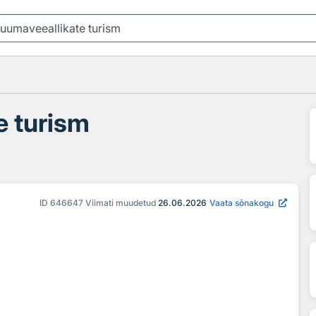
e turism
ID
646647
Viimati muudetud
26.06.2026
Vaata sõnakogu