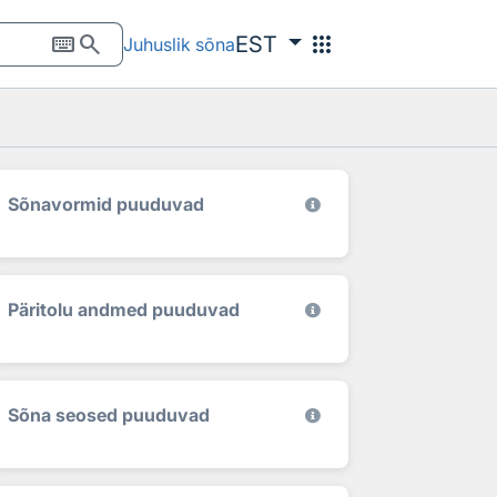
keyboard
search
apps
EST
Juhuslik sõna
Sõnavormid puuduvad
Päritolu andmed puuduvad
Sõna seosed puuduvad