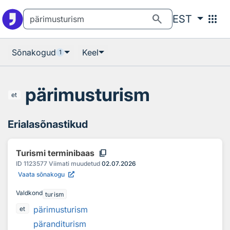
Otsingu juurde
Põhisisu juurde
search
apps
EST
Sõnakogud
Keel
1
pärimusturism
et
Erialasõnastikud
content_copy
Turismi terminibaas
ID
1123577
Viimati muudetud
02.07.2026
Vaata sõnakogu
Valdkond
turism
pärimusturism
et
päranditurism