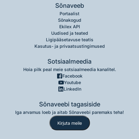
Sõnaveeb
Portaalist
Sõnakogud
Ekilex API
Uudised ja teated
Ligipääsetavuse teatis
Kasutus- ja privaatsustingimused
Sotsiaalmeedia
Hoia pilk peal meie sotsiaalmeedia kanalitel.
Facebook
Youtube
LinkedIn
Sõnaveebi tagasiside
Iga arvamus loeb ja aitab Sõnaveebi paremaks teha!
Kirjuta meile