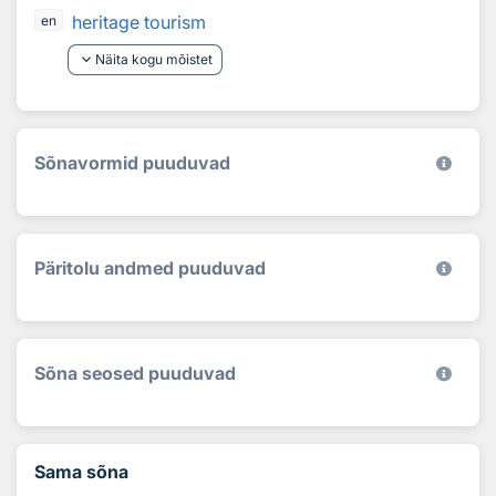
heritage tourism
en
keyboard_arrow_down
Näita kogu mõistet
Sõnavormid puuduvad
Päritolu andmed puuduvad
Sõna seosed puuduvad
Sama sõna