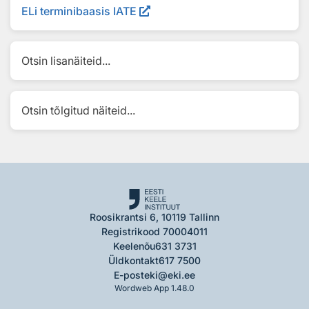
ELi terminibaasis IATE
Otsin lisanäiteid...
Otsin tõlgitud näiteid...
Roosikrantsi 6, 10119 Tallinn
Registrikood 70004011
Keelenõu
631 3731
Üldkontakt
617 7500
E-post
eki@eki.ee
Wordweb App 1.48.0