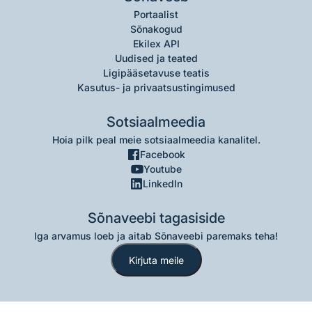
Portaalist
Sõnakogud
Ekilex API
Uudised ja teated
Ligipääsetavuse teatis
Kasutus- ja privaatsustingimused
Sotsiaalmeedia
Hoia pilk peal meie sotsiaalmeedia kanalitel.
Facebook
Youtube
LinkedIn
Sõnaveebi tagasiside
Iga arvamus loeb ja aitab Sõnaveebi paremaks teha!
Kirjuta meile