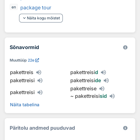
package tour
en
keyboard_arrow_down
Näita kogu mõistet
Sõnavormid
Muuttüüp
22e
pakettreis
pakettreisi
d
pakettreisi
pakettreisi
de
pakettreise
pakettreisi
~
pakettreisi
sid
Näita tabelina
Päritolu andmed puuduvad