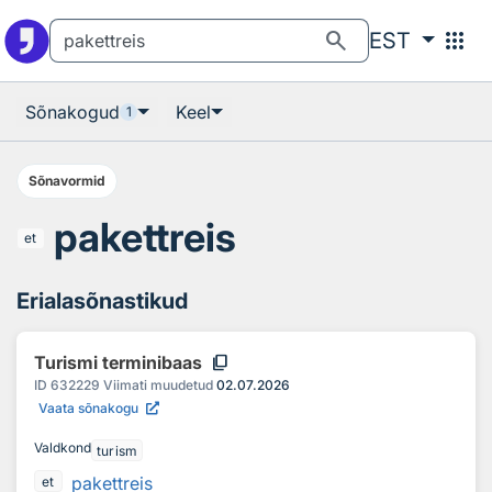
Otsingu juurde
Põhisisu juurde
search
apps
EST
Sõnakogud
Keel
1
Sõnavormid
pakettreis
et
Erialasõnastikud
content_copy
Turismi terminibaas
ID
632229
Viimati muudetud
02.07.2026
Vaata sõnakogu
Valdkond
turism
pakettreis
et