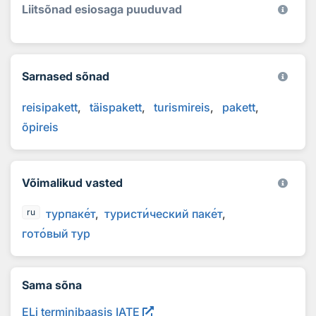
Liitsõnad esiosaga puuduvad
Sarnased sõnad
reisipakett
täispakett
turismireis
pakett
õpireis
Võimalikud vasted
турпак
е
т
турист
и
ческий пак
е
т
ru
гот
о
вый тур
Sama sõna
ELi terminibaasis IATE