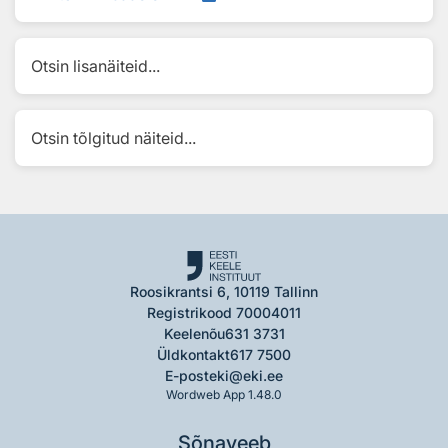
Otsin lisanäiteid...
Otsin tõlgitud näiteid...
Roosikrantsi 6, 10119 Tallinn
Registrikood 70004011
Keelenõu
631 3731
Üldkontakt
617 7500
E-post
eki@eki.ee
Wordweb App 1.48.0
Sõnaveeb