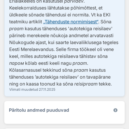
Erialakeeles on kasutusel
parvlaev
.
Keelekorralduses lähtutakse põhimõttest, et
üldkeele sõnade tähendusi ei normita. Vt ka EKI
teatmiku artiklit
„Tähenduste normimisest“
. Sõna
praam
kasutus tähenduses 'autotekiga reisilaev'
pärineb merekeele nõukoja andmetel arvatavasti
Nõukogude ajast, kui saarte laevaliiklusega tegeles
Eesti Merelaevandus. Selle firma töökeel oli vene
keel, milles autotekiga reisilaeva tähistav sõna
паром
kõlab eesti keeli nagu
praam
.
Kõlasarnasusel tekkinud sõna
praam
kasutus
tähenduses ’autotekiga reisilaev’ on tavapärane
ning on kaasa toonud ka sõna
reisipraam
tekke.
Viimati muudetud
27.11.2025
Päritolu andmed puuduvad