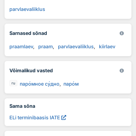
parvlaevaliiklus
Sarnased sõnad
praamlaev
praam
parvlaevaliiklus
kiirlaev
Võimalikud vasted
пар
о
мное с
у
дно
пар
о
м
ru
Sama sõna
ELi terminibaasis IATE