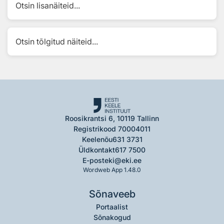
Otsin lisanäiteid...
Otsin tõlgitud näiteid...
Roosikrantsi 6, 10119 Tallinn
Registrikood 70004011
Keelenõu
631 3731
Üldkontakt
617 7500
E-post
eki@eki.ee
Wordweb App 1.48.0
Sõnaveeb
Portaalist
Sõnakogud