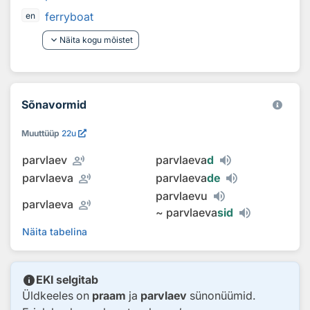
ferryboat
en
keyboard_arrow_down
Näita kogu mõistet
Sõnavormid
Muuttüüp
22u
record_voice_over
parvlaev
parvlaeva
d
record_voice_over
parvlaeva
parvlaeva
de
parvlaevu
record_voice_over
parvlaeva
~
parvlaeva
sid
Näita tabelina
info
EKI selgitab
Üldkeeles on
praam
ja
parvlaev
sünonüümid.