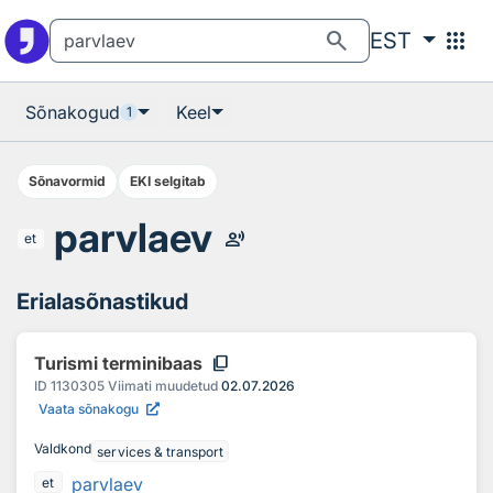
Otsingu juurde
Põhisisu juurde
search
apps
EST
Sõnakogud
Keel
1
Sõnavormid
EKI selgitab
parvlaev
record_voice_over
et
Erialasõnastikud
content_copy
Turismi terminibaas
ID
1130305
Viimati muudetud
02.07.2026
Vaata sõnakogu
Valdkond
services & transport
parvlaev
et