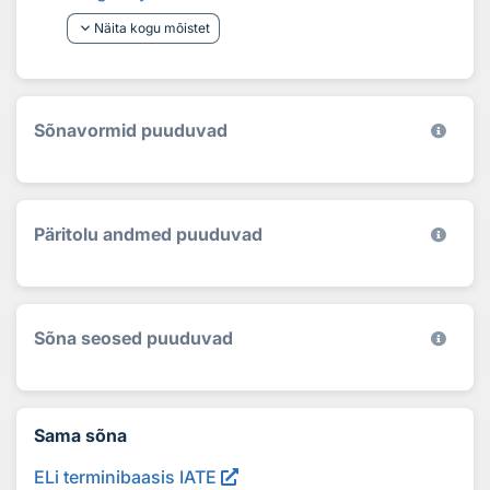
keyboard_arrow_down
Näita kogu mõistet
Sõnavormid puuduvad
Päritolu andmed puuduvad
Sõna seosed puuduvad
Sama sõna
ELi terminibaasis IATE