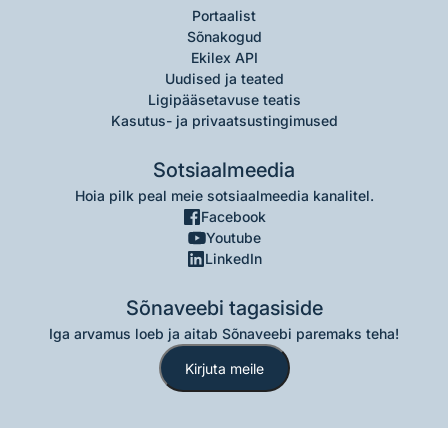
Portaalist
Sõnakogud
Ekilex API
Uudised ja teated
Ligipääsetavuse teatis
Kasutus- ja privaatsustingimused
Sotsiaalmeedia
Hoia pilk peal meie sotsiaalmeedia kanalitel.
Facebook
Youtube
LinkedIn
Sõnaveebi tagasiside
Iga arvamus loeb ja aitab Sõnaveebi paremaks teha!
Kirjuta meile