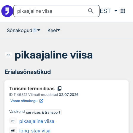
Otsingu juurde
Põhisisu juurde
search
apps
EST
Sõnakogud
Keel
1
pikaajaline viisa
et
Erialasõnastikud
content_copy
Turismi terminibaas
ID
1146812
Viimati muudetud
02.07.2026
Vaata sõnakogu
Valdkond
services & transport
pikaajaline viisa
et
long-stay visa
en