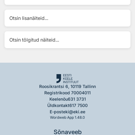
Otsin lisanäiteid...
Otsin tõlgitud näiteid...
Roosikrantsi 6, 10119 Tallinn
Registrikood 70004011
Keelenõu
631 3731
Üldkontakt
617 7500
E-post
eki@eki.ee
Wordweb App 1.48.0
Sõnaveeb