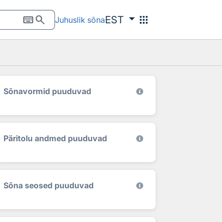
keyboard
search
apps
EST
Juhuslik sõna
Sõnavormid puuduvad
Päritolu andmed puuduvad
Sõna seosed puuduvad