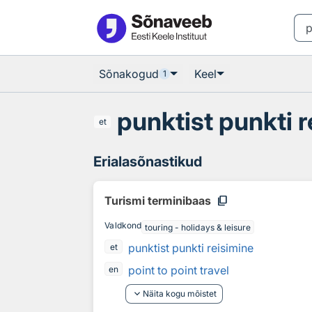
Otsingu juurde
Põhisisu juurde
Sõnakogud
Keel
1
punktist punkti 
et
Erialasõnastikud
content_copy
Turismi terminibaas
Valdkond
touring - holidays & leisure
punktist punkti reisimine
et
point to point travel
en
keyboard_arrow_down
Näita kogu mõistet