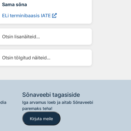
Sama sõna
ELi terminibaasis IATE
Otsin lisanäiteid...
Otsin tõlgitud näiteid...
Sõnaveebi tagasiside
edia
Iga arvamus loeb ja aitab Sõnaveebi
paremaks teha!
Kirjuta meile