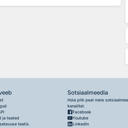
veeb
Sotsiaalmeedia
st
Hoia pilk peal meie sotsiaalme
gud
kanalitel.
API
Facebook
 ja teated
Youtube
setavuse teatis
LinkedIn