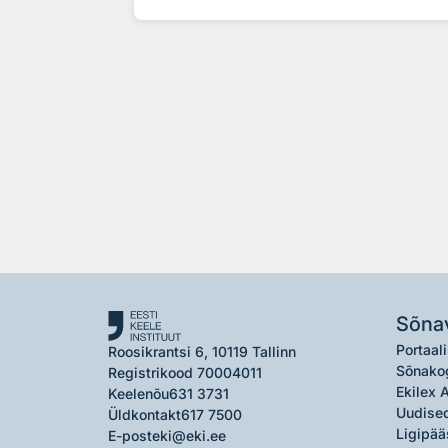
Sõna
Portaali
Roosikrantsi 6, 10119 Tallinn
Sõnako
Registrikood 70004011
Ekilex 
Keelenõu
631 3731
Uudised
Üldkontakt
617 7500
Ligipää
E-post
eki@eki.ee