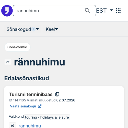
Otsingu juurde
Põhisisu juurde
search
apps
EST
Sõnakogud
Keel
1
Sõnavormid
rännuhimu
et
Erialasõnastikud
content_copy
Turismi terminibaas
ID
1147165
Viimati muudetud
02.07.2026
Vaata sõnakogu
Valdkond
touring - holidays & leisure
rännuhimu
et