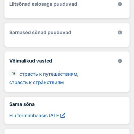
Liitsõnad esiosaga puuduvad
Sarnased sõnad puuduvad
Võimalikud vasted
страсть к путеш
е
ствиям
ru
страсть к стр
а
нствиям
Sama sõna
ELi terminibaasis IATE