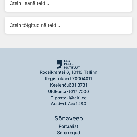
Otsin lisanäiteid...
Otsin tõlgitud näiteid...
Roosikrantsi 6, 10119 Tallinn
Registrikood 70004011
Keelenõu
631 3731
Üldkontakt
617 7500
E-post
eki@eki.ee
Wordweb App 1.48.0
Sõnaveeb
Portaalist
Sõnakogud