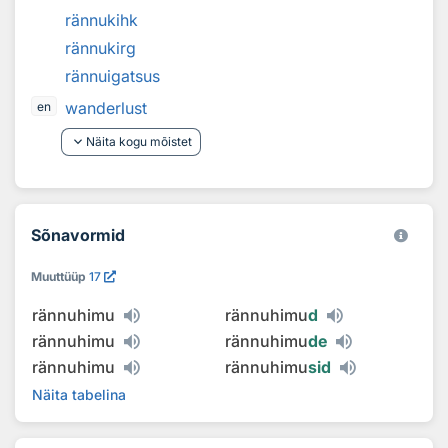
rännukihk
rännukirg
rännuigatsus
wanderlust
en
keyboard_arrow_down
Näita kogu mõistet
Sõnavormid
Muuttüüp
17
rännuhimu
rännuhimu
d
rännuhimu
rännuhimu
de
rännuhimu
rännuhimu
sid
Näita tabelina