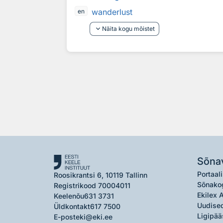
wanderlust
en
keyboard_arrow_down
Näita kogu mõistet
Sõna
Portaali
Roosikrantsi 6, 10119 Tallinn
Sõnako
Registrikood 70004011
Ekilex 
Keelenõu
631 3731
Uudised
Üldkontakt
617 7500
Ligipää
E-post
eki@eki.ee