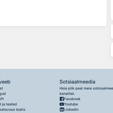
veeb
Sotsiaalmeedia
st
Hoia pilk peal meie sotsiaalme
gud
kanalitel.
API
Facebook
 ja teated
Youtube
setavuse teatis
LinkedIn