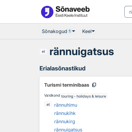
Otsingu juurde
Põhisisu juurde
Sõnakogud
Keel
1
rännuigatsus
et
Erialasõnastikud
content_copy
Turismi terminibaas
Valdkond
touring - holidays & leisure
rännuhimu
et
rännukihk
rännukirg
rännuigatsus