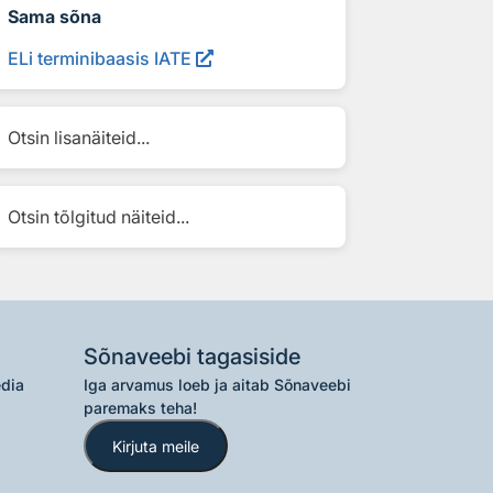
Sama sõna
ELi terminibaasis IATE
Otsin lisanäiteid...
Otsin tõlgitud näiteid...
Sõnaveebi tagasiside
edia
Iga arvamus loeb ja aitab Sõnaveebi
paremaks teha!
Kirjuta meile