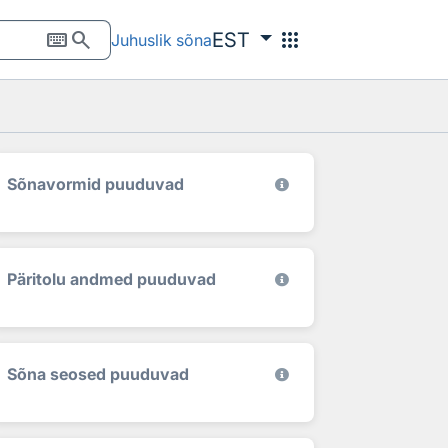
keyboard
search
apps
EST
Juhuslik sõna
Sõnavormid puuduvad
Päritolu andmed puuduvad
Sõna seosed puuduvad