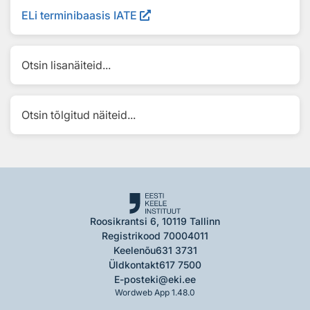
ELi terminibaasis IATE
Otsin lisanäiteid...
Otsin tõlgitud näiteid...
Roosikrantsi 6, 10119 Tallinn
Registrikood 70004011
Keelenõu
631 3731
Üldkontakt
617 7500
E-post
eki@eki.ee
Wordweb App 1.48.0