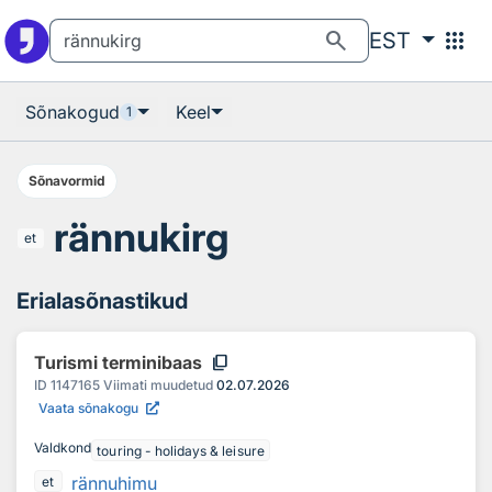
Otsingu juurde
Põhisisu juurde
search
apps
EST
Sõnakogud
Keel
1
Sõnavormid
rännukirg
et
Erialasõnastikud
content_copy
Turismi terminibaas
ID
1147165
Viimati muudetud
02.07.2026
Vaata sõnakogu
Valdkond
touring - holidays & leisure
rännuhimu
et