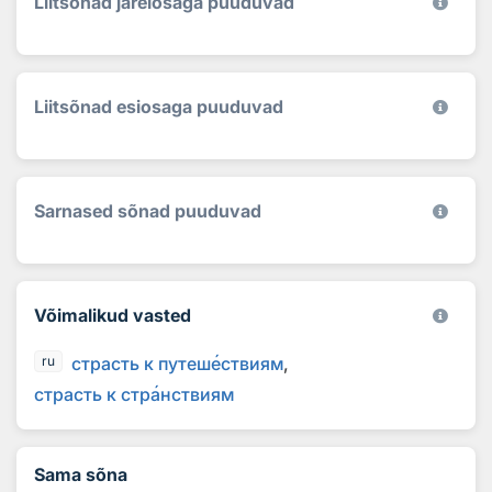
Liitsõnad järelosaga puuduvad
Liitsõnad esiosaga puuduvad
Sarnased sõnad puuduvad
Võimalikud vasted
страсть к путеш
е
ствиям
ru
страсть к стр
а
нствиям
Sama sõna