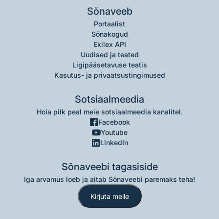
Sõnaveeb
Portaalist
Sõnakogud
Ekilex API
Uudised ja teated
Ligipääsetavuse teatis
Kasutus- ja privaatsustingimused
Sotsiaalmeedia
Hoia pilk peal meie sotsiaalmeedia kanalitel.
Facebook
Youtube
LinkedIn
Sõnaveebi tagasiside
Iga arvamus loeb ja aitab Sõnaveebi paremaks teha!
Kirjuta meile