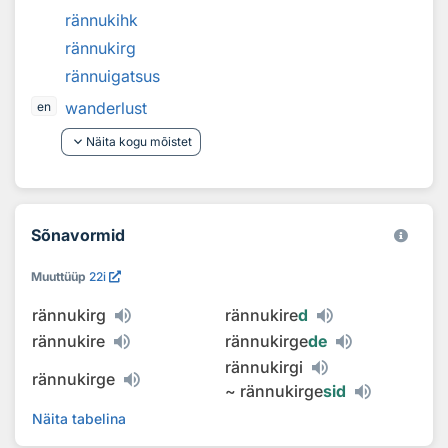
rännukihk
rännukirg
rännuigatsus
wanderlust
en
keyboard_arrow_down
Näita kogu mõistet
Sõnavormid
Muuttüüp
22i
rännukirg
rännukire
d
rännukire
rännukirge
de
rännukirgi
rännukirge
~
rännukirge
sid
Näita tabelina