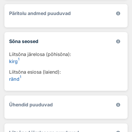
Päritolu andmed puuduvad
Sõna seosed
Liitsõna järelosa (põhisõna):
1
kirg
Liitsõna esiosa (laiend):
1
ränd
Ühendid puuduvad