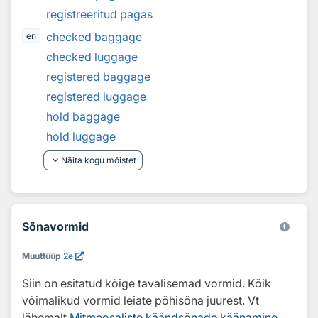
registreeritud pagas
checked baggage
en
checked luggage
registered baggage
registered luggage
hold baggage
hold luggage
keyboard_arrow_down
Näita kogu mõistet
Sõnavormid
Muuttüüp
2e
Siin on esitatud kõige tavalisemad vormid. Kõik
võimalikud vormid leiate põhisõna juurest. Vt
lähemalt
Mitmeosaliste käändsõnade käänamine
.