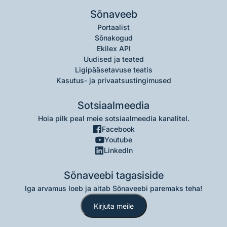
Sõnaveeb
Portaalist
Sõnakogud
Ekilex API
Uudised ja teated
Ligipääsetavuse teatis
Kasutus- ja privaatsustingimused
Sotsiaalmeedia
Hoia pilk peal meie sotsiaalmeedia kanalitel.
Facebook
Youtube
LinkedIn
Sõnaveebi tagasiside
Iga arvamus loeb ja aitab Sõnaveebi paremaks teha!
Kirjuta meile