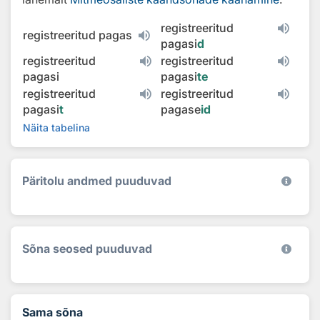
registreeritud
registreeritud pagas
pagasi
d
registreeritud
registreeritud
pagasi
pagasi
te
registreeritud
registreeritud
pagasi
t
pagase
id
Näita tabelina
Päritolu andmed puuduvad
Sõna seosed puuduvad
Sama sõna