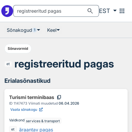
Otsingu juurde
Põhisisu juurde
search
apps
EST
Sõnakogud
Keel
1
Sõnavormid
registreeritud pagas
et
Erialasõnastikud
content_copy
Turismi terminibaas
ID
1147473
Viimati muudetud
06.04.2026
Vaata sõnakogu
Valdkond
services & transport
äraantav pagas
et