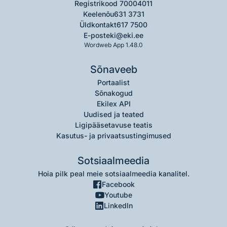
Registrikood 70004011
Keelenõu
631 3731
Üldkontakt
617 7500
E-post
eki@eki.ee
Wordweb App 1.48.0
Sõnaveeb
Portaalist
Sõnakogud
Ekilex API
Uudised ja teated
Ligipääsetavuse teatis
Kasutus- ja privaatsustingimused
Sotsiaalmeedia
Hoia pilk peal meie sotsiaalmeedia kanalitel.
Facebook
Youtube
LinkedIn