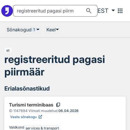
Otsingu juurde
Põhisisu juurde
search
apps
EST
Sõnakogud
Keel
1
et
registreeritud pagasi
piirmäär
Erialasõnastikud
content_copy
Turismi terminibaas
ID
1147894
Viimati muudetud
06.04.2026
Vaata sõnakogu
Valdkond
services & transport