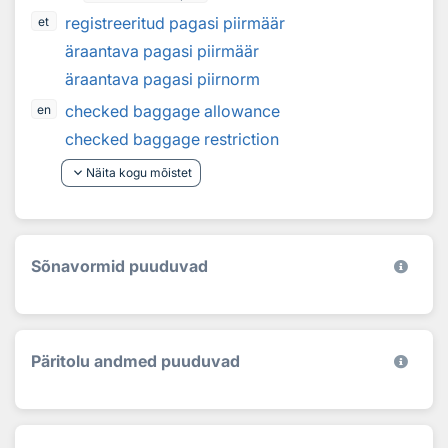
registreeritud pagasi piirmäär
et
äraantava pagasi piirmäär
äraantava pagasi piirnorm
checked baggage allowance
en
checked baggage restriction
keyboard_arrow_down
Näita kogu mõistet
Sõnavormid puuduvad
Päritolu andmed puuduvad