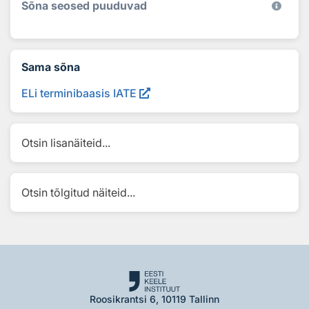
Sõna seosed puuduvad
Sama sõna
ELi terminibaasis IATE
Otsin lisanäiteid...
Otsin tõlgitud näiteid...
Roosikrantsi 6, 10119 Tallinn