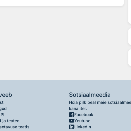
veeb
Sotsiaalmeedia
st
Hoia pilk peal meie sotsiaalme
gud
kanalitel.
API
Facebook
 ja teated
Youtube
setavuse teatis
LinkedIn