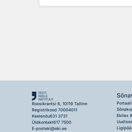
Sõna
Portaali
Roosikrantsi 6, 10119 Tallinn
Sõnako
Registrikood 70004011
Ekilex 
Keelenõu
631 3731
Uudised
Üldkontakt
617 7500
Ligipää
E-post
eki@eki.ee