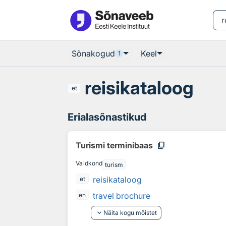
Otsingu juurde
Põhisisu juurde
Sõnakogud
Keel
1
reisikataloog
et
Erialasõnastikud
content_copy
Turismi terminibaas
Valdkond
turism
reisikataloog
et
travel brochure
en
keyboard_arrow_down
Näita kogu mõistet