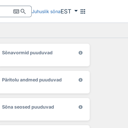
keyboard
search
apps
EST
Juhuslik sõna
Sõnavormid puuduvad
Päritolu andmed puuduvad
Sõna seosed puuduvad