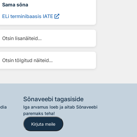
Sama sõna
ELi terminibaasis IATE
Otsin lisanäiteid...
Otsin tõlgitud näiteid...
Sõnaveebi tagasiside
edia
Iga arvamus loeb ja aitab Sõnaveebi
paremaks teha!
Kirjuta meile