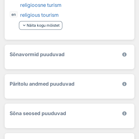
religioosne turism
religious tourism
en
keyboard_arrow_down
Näita kogu mõistet
Sõnavormid puuduvad
Päritolu andmed puuduvad
Sõna seosed puuduvad