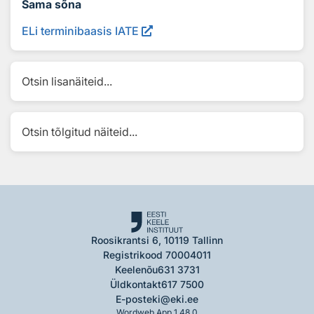
Sama sõna
ELi terminibaasis IATE
Otsin lisanäiteid...
Otsin tõlgitud näiteid...
Roosikrantsi 6, 10119 Tallinn
Registrikood 70004011
Keelenõu
631 3731
Üldkontakt
617 7500
E-post
eki@eki.ee
Wordweb App 1.48.0