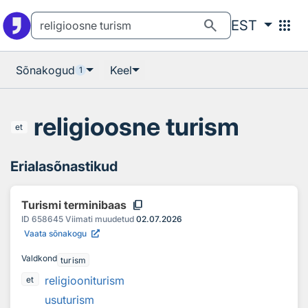
Otsingu juurde
Põhisisu juurde
search
apps
EST
Sõnakogud
Keel
1
religioosne turism
et
Erialasõnastikud
content_copy
Turismi terminibaas
ID
658645
Viimati muudetud
02.07.2026
Vaata sõnakogu
Valdkond
turism
religiooniturism
et
usuturism