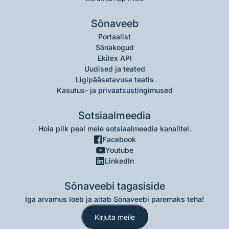
Sõnaveeb
Portaalist
Sõnakogud
Ekilex API
Uudised ja teated
Ligipääsetavuse teatis
Kasutus- ja privaatsustingimused
Sotsiaalmeedia
Hoia pilk peal meie sotsiaalmeedia kanalitel.
Facebook
Youtube
LinkedIn
Sõnaveebi tagasiside
Iga arvamus loeb ja aitab Sõnaveebi paremaks teha!
Kirjuta meile