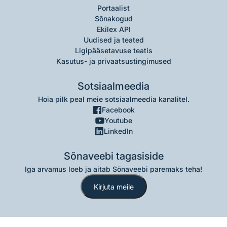
Portaalist
Sõnakogud
Ekilex API
Uudised ja teated
Ligipääsetavuse teatis
Kasutus- ja privaatsustingimused
Sotsiaalmeedia
Hoia pilk peal meie sotsiaalmeedia kanalitel.
Facebook
Youtube
LinkedIn
Sõnaveebi tagasiside
Iga arvamus loeb ja aitab Sõnaveebi paremaks teha!
Kirjuta meile