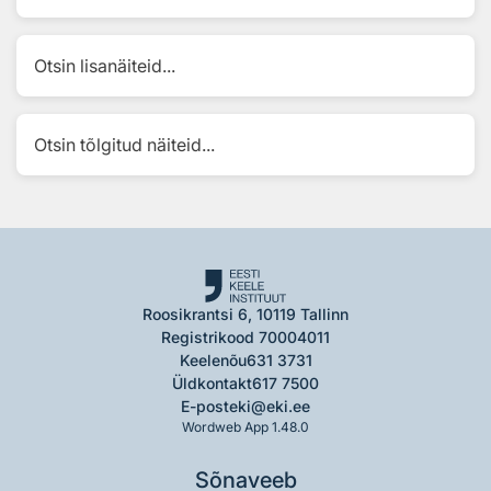
Otsin lisanäiteid...
Otsin tõlgitud näiteid...
Roosikrantsi 6, 10119 Tallinn
Registrikood 70004011
Keelenõu
631 3731
Üldkontakt
617 7500
E-post
eki@eki.ee
Wordweb App 1.48.0
Sõnaveeb