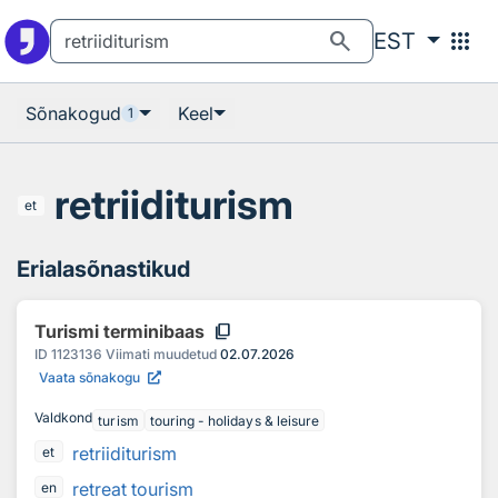
Otsingu juurde
Põhisisu juurde
search
apps
EST
Sõnakogud
Keel
1
retriiditurism
et
Erialasõnastikud
content_copy
Turismi terminibaas
ID
1123136
Viimati muudetud
02.07.2026
Vaata sõnakogu
Valdkond
turism
touring - holidays & leisure
retriiditurism
et
retreat tourism
en