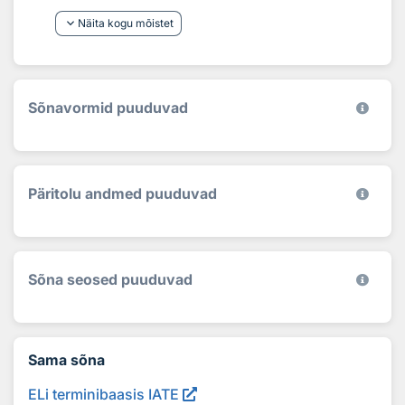
keyboard_arrow_down
Näita kogu mõistet
Sõnavormid puuduvad
Päritolu andmed puuduvad
Sõna seosed puuduvad
Sama sõna
ELi terminibaasis IATE