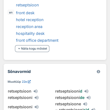
retseptsioon
front desk
en
hotel reception
reception area
hospitality desk
front office department
keyboard_arrow_down
Näita kogu mõistet
Sõnavormid
Muuttüüp
22e
retseptsioon
retseptsiooni
d
retseptsiooni
retseptsiooni
de
retseptsioone
retseptsiooni
~
retseptsiooni
sid