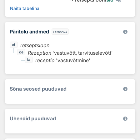
Näita tabelina
Päritolu andmed
laensõna
retseptsioon
et
Rezeption
'vastuvõtt, tarvituselevõtt'
de
receptio
'vastuvõtmine'
la
Sõna seosed puuduvad
Ühendid puuduvad