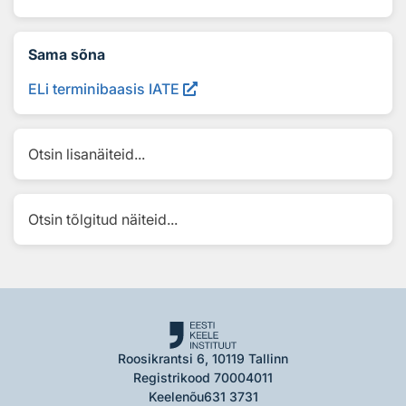
Sama sõna
ELi terminibaasis IATE
Otsin lisanäiteid...
Otsin tõlgitud näiteid...
Roosikrantsi 6, 10119 Tallinn
Registrikood 70004011
Keelenõu
631 3731