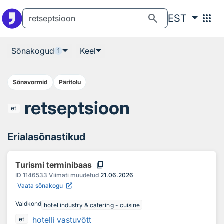
Otsingu juurde
Põhisisu juurde
search
apps
EST
Sõnakogud
Keel
1
Sõnavormid
Päritolu
retseptsioon
et
Erialasõnastikud
content_copy
Turismi terminibaas
ID
1146533
Viimati muudetud
21.06.2026
Vaata sõnakogu
Valdkond
hotel industry & catering - cuisine
hotelli vastuvõtt
et