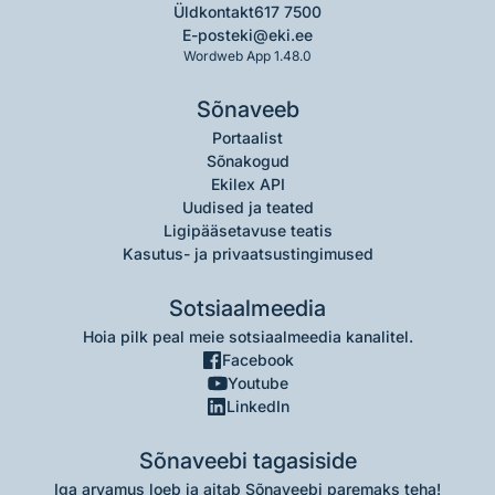
Üldkontakt
617 7500
E-post
eki@eki.ee
Wordweb App 1.48.0
Sõnaveeb
Portaalist
Sõnakogud
Ekilex API
Uudised ja teated
Ligipääsetavuse teatis
Kasutus- ja privaatsustingimused
Sotsiaalmeedia
Hoia pilk peal meie sotsiaalmeedia kanalitel.
Facebook
Youtube
LinkedIn
Sõnaveebi tagasiside
Iga arvamus loeb ja aitab Sõnaveebi paremaks teha!