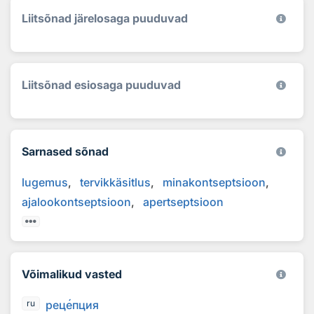
Liitsõnad järelosaga puuduvad
Liitsõnad esiosaga puuduvad
Sarnased sõnad
lugemus
tervikkäsitlus
minakontseptsioon
ajalookontseptsioon
apertseptsioon
Võimalikud vasted
рец
е
пция
ru