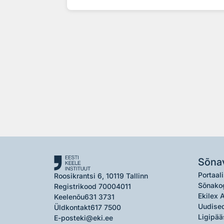
Sõna
Portaali
Roosikrantsi 6, 10119 Tallinn
Sõnako
Registrikood 70004011
Ekilex 
Keelenõu
631 3731
Uudised
Üldkontakt
617 7500
Ligipää
E-post
eki@eki.ee