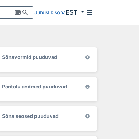
keyboard
search
apps
EST
Juhuslik sõna
Sõnavormid puuduvad
Päritolu andmed puuduvad
Sõna seosed puuduvad