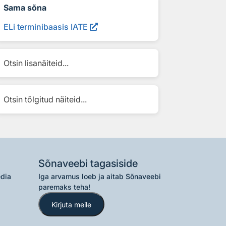
Sama sõna
ELi terminibaasis IATE
Otsin lisanäiteid...
Otsin tõlgitud näiteid...
Sõnaveebi tagasiside
edia
Iga arvamus loeb ja aitab Sõnaveebi
paremaks teha!
Kirjuta meile