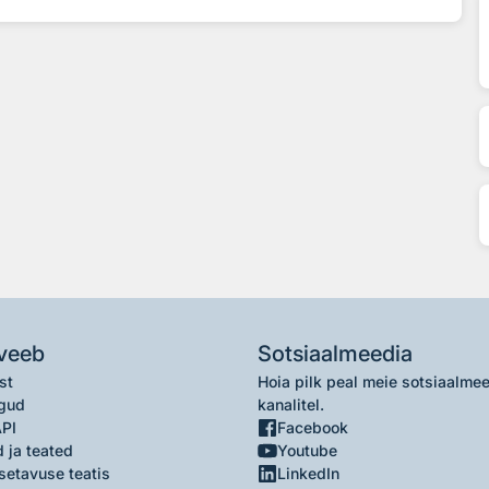
veeb
Sotsiaalmeedia
st
Hoia pilk peal meie sotsiaalme
gud
kanalitel.
API
Facebook
 ja teated
Youtube
setavuse teatis
LinkedIn