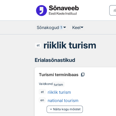
Otsingu juurde
Põhisisu juurde
Sõnakogud
Keel
1
riiklik turism
et
Erialasõnastikud
content_copy
Turismi terminibaas
Valdkond
turism
riiklik turism
et
national tourism
en
keyboard_arrow_down
Näita kogu mõistet