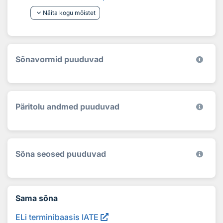
keyboard_arrow_down
Näita kogu mõistet
Sõnavormid puuduvad
Päritolu andmed puuduvad
Sõna seosed puuduvad
Sama sõna
ELi terminibaasis IATE