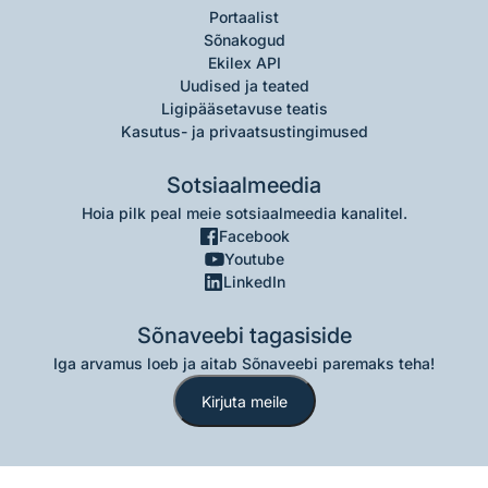
Portaalist
Sõnakogud
Ekilex API
Uudised ja teated
Ligipääsetavuse teatis
Kasutus- ja privaatsustingimused
Sotsiaalmeedia
Hoia pilk peal meie sotsiaalmeedia kanalitel.
Facebook
Youtube
LinkedIn
Sõnaveebi tagasiside
Iga arvamus loeb ja aitab Sõnaveebi paremaks teha!
Kirjuta meile