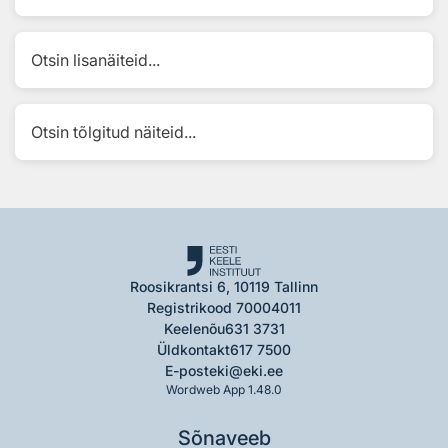
Otsin lisanäiteid...
Otsin tõlgitud näiteid...
Roosikrantsi 6, 10119 Tallinn
Registrikood 70004011
Keelenõu
631 3731
Üldkontakt
617 7500
E-post
eki@eki.ee
Wordweb App 1.48.0
Sõnaveeb