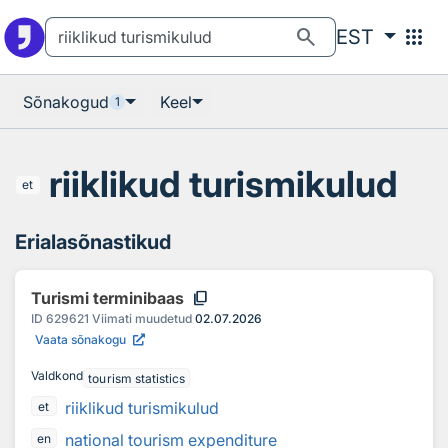
Otsingu juurde
Põhisisu juurde
search
apps
EST
Sõnakogud
Keel
1
riiklikud turismikulud
et
Erialasõnastikud
content_copy
Turismi terminibaas
ID
629621
Viimati muudetud
02.07.2026
Vaata sõnakogu
Valdkond
tourism statistics
riiklikud turismikulud
et
national tourism expenditure
en