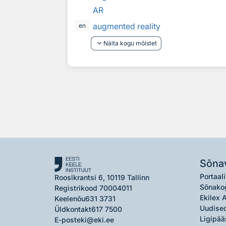
AR
augmented reality
en
keyboard_arrow_down
Näita kogu mõistet
Sõna
Portaali
Roosikrantsi 6, 10119 Tallinn
Sõnako
Registrikood 70004011
Ekilex 
Keelenõu
631 3731
Uudised
Üldkontakt
617 7500
Ligipää
E-post
eki@eki.ee