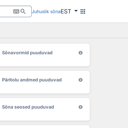
keyboard
search
apps
EST
Juhuslik sõna
Sõnavormid puuduvad
Päritolu andmed puuduvad
Sõna seosed puuduvad