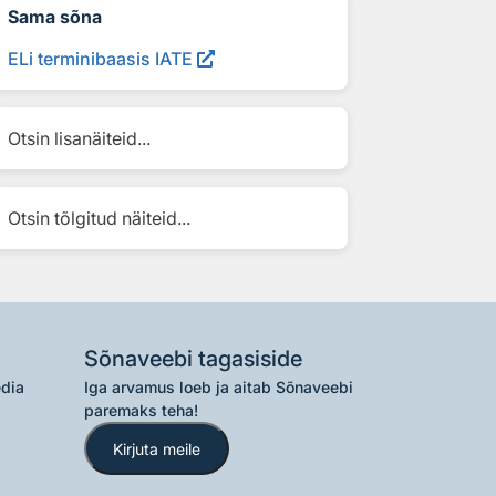
Sama sõna
ELi terminibaasis IATE
Otsin lisanäiteid...
Otsin tõlgitud näiteid...
Sõnaveebi tagasiside
edia
Iga arvamus loeb ja aitab Sõnaveebi
paremaks teha!
Kirjuta meile