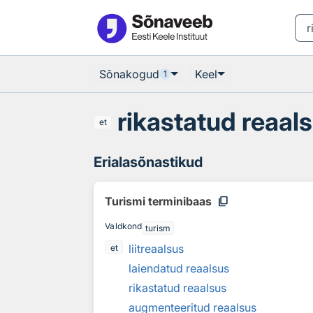
Otsingu juurde
Põhisisu juurde
Sõnakogud
Keel
1
rikastatud reaal
et
Erialasõnastikud
content_copy
Turismi terminibaas
Valdkond
turism
liitreaalsus
et
laiendatud reaalsus
rikastatud reaalsus
augmenteeritud reaalsus