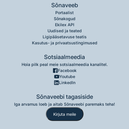
Sõnaveeb
Portaalist
Sõnakogud
Ekilex API
Uudised ja teated
Ligipääsetavuse teatis
Kasutus- ja privaatsustingimused
Sotsiaalmeedia
Hoia pilk peal meie sotsiaalmeedia kanalitel.
Facebook
Youtube
LinkedIn
Sõnaveebi tagasiside
Iga arvamus loeb ja aitab Sõnaveebi paremaks teha!
Kirjuta meile