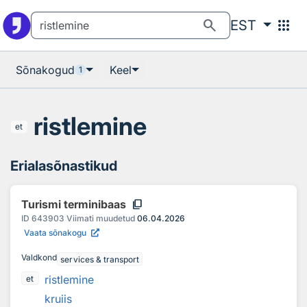
Otsingu juurde
Põhisisu juurde
search
apps
EST
Sõnakogud
Keel
1
ristlemine
et
Erialasõnastikud
content_copy
Turismi terminibaas
ID
643903
Viimati muudetud
06.04.2026
Vaata sõnakogu
Valdkond
services & transport
ristlemine
et
kruiis