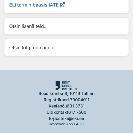
ELi terminibaasis IATE
Otsin lisanäiteid...
Otsin tõlgitud näiteid...
Roosikrantsi 6, 10119 Tallinn
Registrikood 70004011
Keelenõu
631 3731
Üldkontakt
617 7500
E-post
eki@eki.ee
Wordweb App 1.48.0