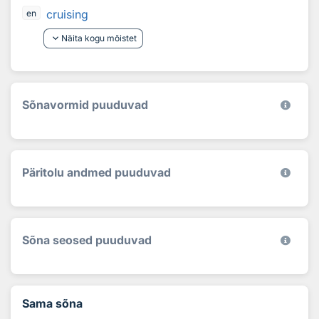
cruising
en
keyboard_arrow_down
Näita kogu mõistet
Sõnavormid puuduvad
Päritolu andmed puuduvad
Sõna seosed puuduvad
Sama sõna