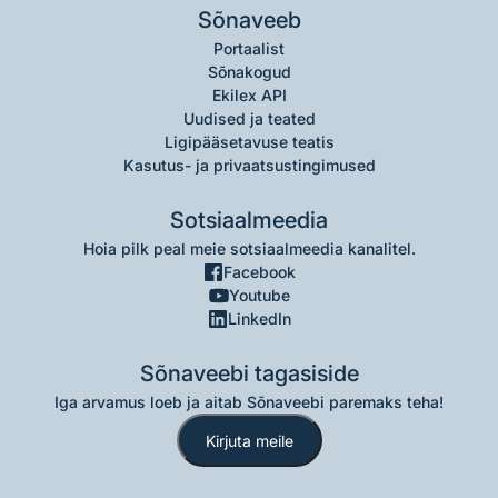
Sõnaveeb
Portaalist
Sõnakogud
Ekilex API
Uudised ja teated
Ligipääsetavuse teatis
Kasutus- ja privaatsustingimused
Sotsiaalmeedia
Hoia pilk peal meie sotsiaalmeedia kanalitel.
Facebook
Youtube
LinkedIn
Sõnaveebi tagasiside
Iga arvamus loeb ja aitab Sõnaveebi paremaks teha!
Kirjuta meile