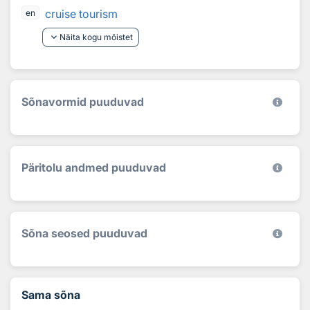
cruise tourism
en
keyboard_arrow_down
Näita kogu mõistet
Sõnavormid puuduvad
Päritolu andmed puuduvad
Sõna seosed puuduvad
Sama sõna