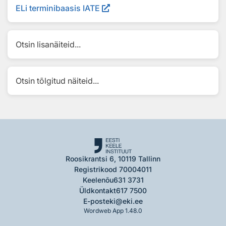
ELi terminibaasis IATE
Otsin lisanäiteid...
Otsin tõlgitud näiteid...
Roosikrantsi 6, 10119 Tallinn
Registrikood 70004011
Keelenõu
631 3731
Üldkontakt
617 7500
E-post
eki@eki.ee
Wordweb App 1.48.0