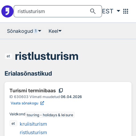
Otsingu juurde
Põhisisu juurde
search
apps
EST
Sõnakogud
Keel
1
ristlusturism
et
Erialasõnastikud
content_copy
Turismi terminibaas
ID
630603
Viimati muudetud
06.04.2026
Vaata sõnakogu
Valdkond
touring - holidays & leisure
kruiisiturism
et
ristlusturism