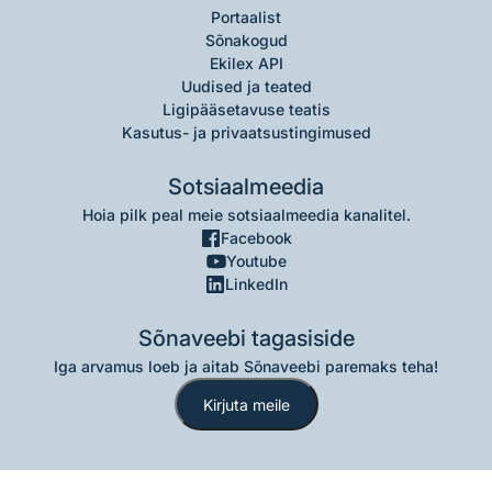
Portaalist
Sõnakogud
Ekilex API
Uudised ja teated
Ligipääsetavuse teatis
Kasutus- ja privaatsustingimused
Sotsiaalmeedia
Hoia pilk peal meie sotsiaalmeedia kanalitel.
Facebook
Youtube
LinkedIn
Sõnaveebi tagasiside
Iga arvamus loeb ja aitab Sõnaveebi paremaks teha!
Kirjuta meile