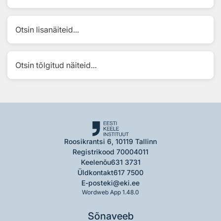
Otsin lisanäiteid...
Otsin tõlgitud näiteid...
Roosikrantsi 6, 10119 Tallinn
Registrikood 70004011
Keelenõu
631 3731
Üldkontakt
617 7500
E-post
eki@eki.ee
Wordweb App 1.48.0
Sõnaveeb