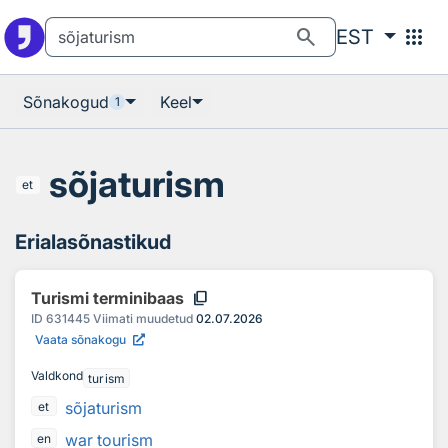
Otsingu juurde
Põhisisu juurde
search
apps
EST
Sõnakogud
Keel
1
sõjaturism
et
Erialasõnastikud
content_copy
Turismi terminibaas
ID
631445
Viimati muudetud
02.07.2026
Vaata sõnakogu
Valdkond
turism
sõjaturism
et
war tourism
en