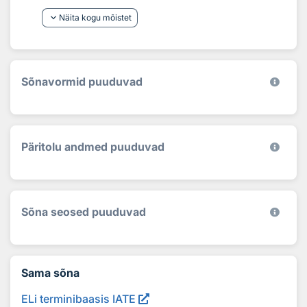
keyboard_arrow_down
Näita kogu mõistet
Sõnavormid puuduvad
Päritolu andmed puuduvad
Sõna seosed puuduvad
Sama sõna
ELi terminibaasis IATE