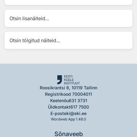
Otsin lisanäiteid...
Otsin tõlgitud näiteid...
Roosikrantsi 6, 10119 Tallinn
Registrikood 70004011
Keelenõu
631 3731
Üldkontakt
617 7500
E-post
eki@eki.ee
Wordweb App 1.48.0
Sõnaveeb