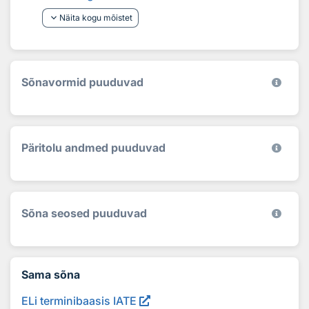
keyboard_arrow_down
Näita kogu mõistet
Sõnavormid puuduvad
Päritolu andmed puuduvad
Sõna seosed puuduvad
Sama sõna
ELi terminibaasis IATE