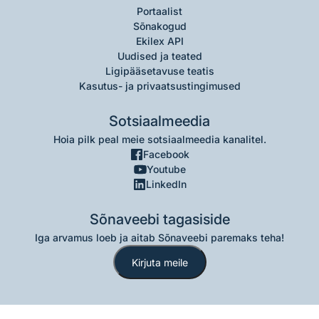
Portaalist
Sõnakogud
Ekilex API
Uudised ja teated
Ligipääsetavuse teatis
Kasutus- ja privaatsustingimused
Sotsiaalmeedia
Hoia pilk peal meie sotsiaalmeedia kanalitel.
Facebook
Youtube
LinkedIn
Sõnaveebi tagasiside
Iga arvamus loeb ja aitab Sõnaveebi paremaks teha!
Kirjuta meile