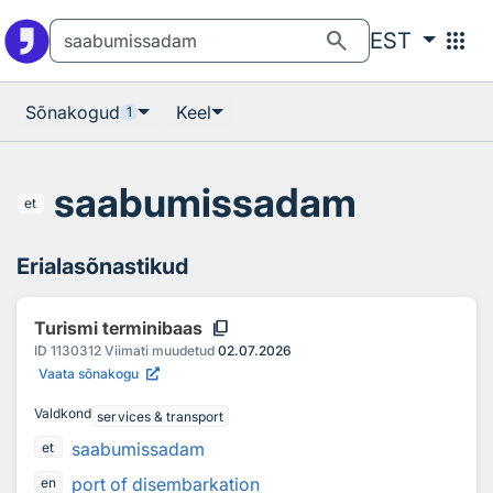
Otsingu juurde
Põhisisu juurde
search
apps
EST
Sõnakogud
Keel
1
saabumissadam
et
Erialasõnastikud
content_copy
Turismi terminibaas
ID
1130312
Viimati muudetud
02.07.2026
Vaata sõnakogu
Valdkond
services & transport
saabumissadam
et
port of disembarkation
en