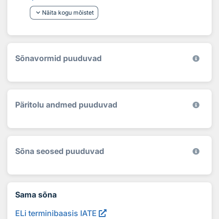
keyboard_arrow_down
Näita kogu mõistet
Sõnavormid puuduvad
Päritolu andmed puuduvad
Sõna seosed puuduvad
Sama sõna
ELi terminibaasis IATE