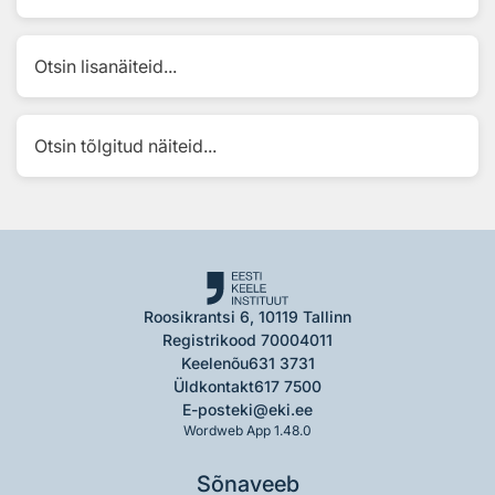
Otsin lisanäiteid...
Otsin tõlgitud näiteid...
Roosikrantsi 6, 10119 Tallinn
Registrikood 70004011
Keelenõu
631 3731
Üldkontakt
617 7500
E-post
eki@eki.ee
Wordweb App 1.48.0
Sõnaveeb