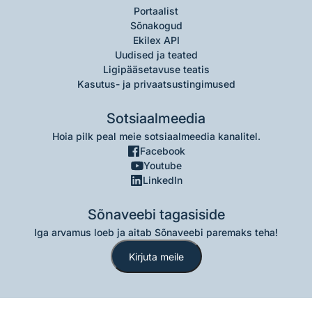
Portaalist
Sõnakogud
Ekilex API
Uudised ja teated
Ligipääsetavuse teatis
Kasutus- ja privaatsustingimused
Sotsiaalmeedia
Hoia pilk peal meie sotsiaalmeedia kanalitel.
Facebook
Youtube
LinkedIn
Sõnaveebi tagasiside
Iga arvamus loeb ja aitab Sõnaveebi paremaks teha!
Kirjuta meile