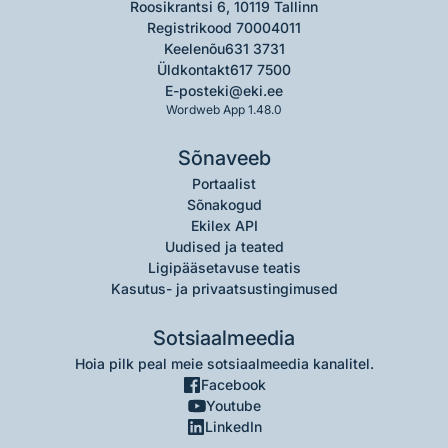
Roosikrantsi 6, 10119 Tallinn
Registrikood 70004011
Keelenõu
631 3731
Üldkontakt
617 7500
E-post
eki@eki.ee
Wordweb App 1.48.0
Sõnaveeb
Portaalist
Sõnakogud
Ekilex API
Uudised ja teated
Ligipääsetavuse teatis
Kasutus- ja privaatsustingimused
Sotsiaalmeedia
Hoia pilk peal meie sotsiaalmeedia kanalitel.
Facebook
Youtube
LinkedIn