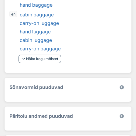
hand baggage
cabin baggage
en
carry-on luggage
hand luggage
cabin luggage
carry-on baggage
keyboard_arrow_down
Näita kogu mõistet
Sõnavormid puuduvad
Päritolu andmed puuduvad