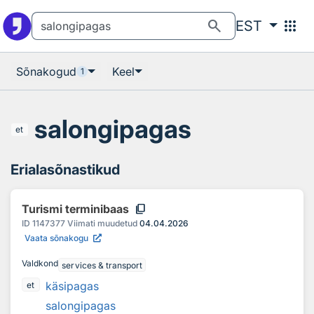
Otsingu juurde
Põhisisu juurde
search
apps
EST
Sõnakogud
Keel
1
salongipagas
et
Erialasõnastikud
content_copy
Turismi terminibaas
ID
1147377
Viimati muudetud
04.04.2026
Vaata sõnakogu
Valdkond
services & transport
käsipagas
et
salongipagas