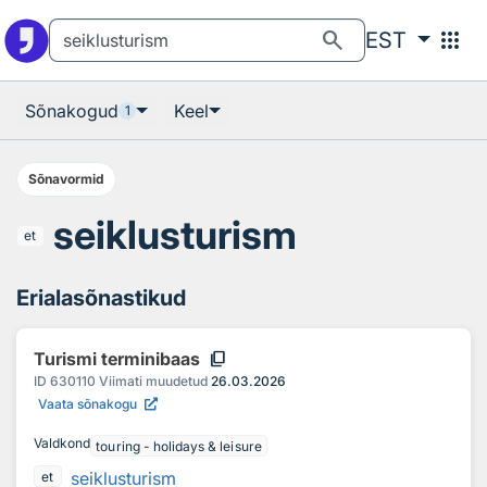
Otsingu juurde
Põhisisu juurde
search
apps
EST
Sõnakogud
Keel
1
Sõnavormid
seiklusturism
et
Erialasõnastikud
content_copy
Turismi terminibaas
ID
630110
Viimati muudetud
26.03.2026
Vaata sõnakogu
Valdkond
touring - holidays & leisure
seiklusturism
et