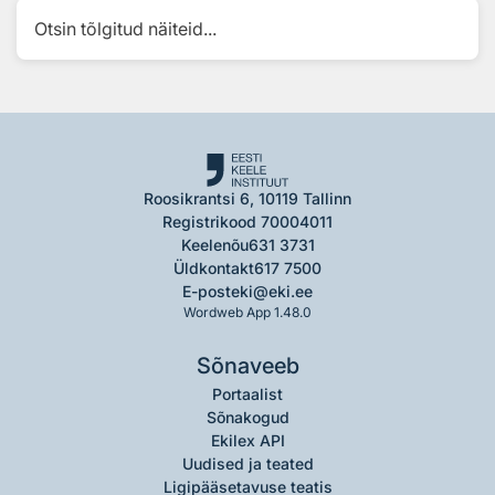
Otsin tõlgitud näiteid...
Roosikrantsi 6, 10119 Tallinn
Registrikood 70004011
Keelenõu
631 3731
Üldkontakt
617 7500
E-post
eki@eki.ee
Wordweb App 1.48.0
Sõnaveeb
Portaalist
Sõnakogud
Ekilex API
Uudised ja teated
Ligipääsetavuse teatis