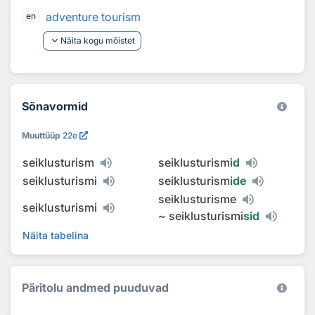
adventure tourism
en
keyboard_arrow_down
Näita kogu mõistet
Sõnavormid
Muuttüüp
22e
seiklusturism
seiklusturismi
d
seiklusturismi
seiklusturismi
de
seiklusturisme
seiklusturismi
~
seiklusturismi
sid
Näita tabelina
Päritolu andmed puuduvad