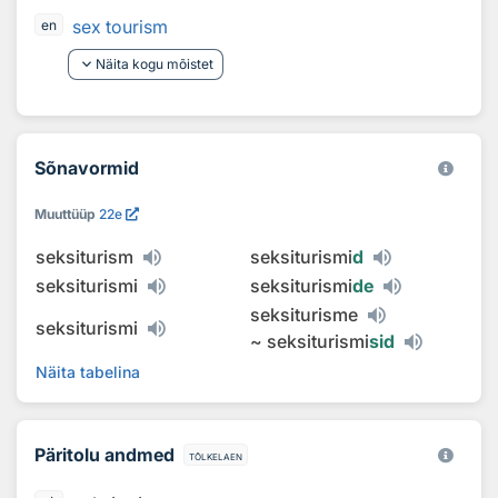
sex tourism
en
keyboard_arrow_down
Näita kogu mõistet
Sõnavormid
Muuttüüp
22e
seksiturism
seksiturismi
d
seksiturismi
seksiturismi
de
seksiturisme
seksiturismi
~
seksiturismi
sid
Näita tabelina
Päritolu andmed
tõlkelaen