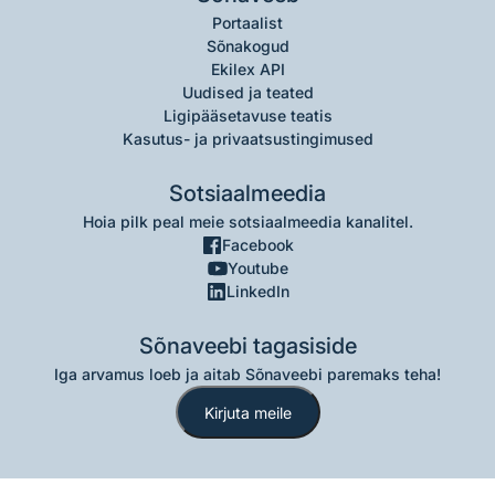
Portaalist
Sõnakogud
Ekilex API
Uudised ja teated
Ligipääsetavuse teatis
Kasutus- ja privaatsustingimused
Sotsiaalmeedia
Hoia pilk peal meie sotsiaalmeedia kanalitel.
Facebook
Youtube
LinkedIn
Sõnaveebi tagasiside
Iga arvamus loeb ja aitab Sõnaveebi paremaks teha!
Kirjuta meile