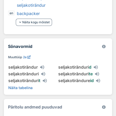
seljakotirändur
backpacker
en
keyboard_arrow_down
Näita kogu mõistet
Sõnavormid
Muuttüüp
2e
seljakotirändur
seljakotiränduri
d
seljakotiränduri
seljakotiränduri
te
seljakotiränduri
t
seljakotirändure
id
Näita tabelina
Päritolu andmed puuduvad