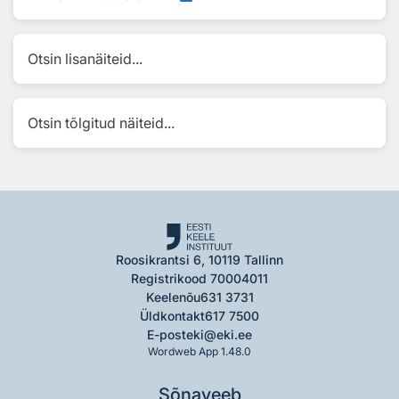
Otsin lisanäiteid...
Otsin tõlgitud näiteid...
Roosikrantsi 6, 10119 Tallinn
Registrikood 70004011
Keelenõu
631 3731
Üldkontakt
617 7500
E-post
eki@eki.ee
Wordweb App 1.48.0
Sõnaveeb