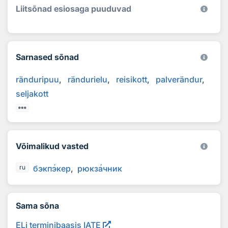
Liitsõnad esiosaga puuduvad
Sarnased sõnad
ränduripuu
rändurielu
reisikott
palverändur
seljakott
Võimalikud vasted
бэкп
э
кер
рюкз
а
чник
ru
Sama sõna
ELi terminibaasis IATE