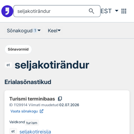
Otsingu juurde
Põhisisu juurde
search
apps
EST
Sõnakogud
Keel
1
Sõnavormid
seljakotirändur
et
Erialasõnastikud
content_copy
Turismi terminibaas
ID
1129914
Viimati muudetud
02.07.2026
Vaata sõnakogu
Valdkond
turism
seljakotireisija
et