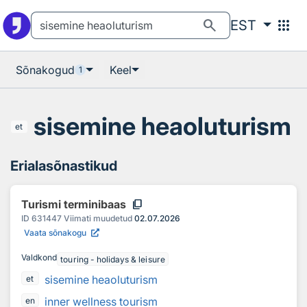
Otsingu juurde
Põhisisu juurde
search
apps
EST
Sõnakogud
Keel
1
sisemine heaoluturism
et
Erialasõnastikud
content_copy
Turismi terminibaas
ID
631447
Viimati muudetud
02.07.2026
Vaata sõnakogu
Valdkond
touring - holidays & leisure
sisemine heaoluturism
et
inner wellness tourism
en