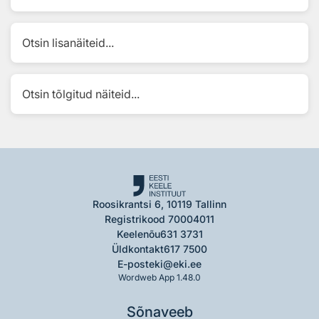
Otsin lisanäiteid...
Otsin tõlgitud näiteid...
Roosikrantsi 6, 10119 Tallinn
Registrikood 70004011
Keelenõu
631 3731
Üldkontakt
617 7500
E-post
eki@eki.ee
Wordweb App 1.48.0
Sõnaveeb