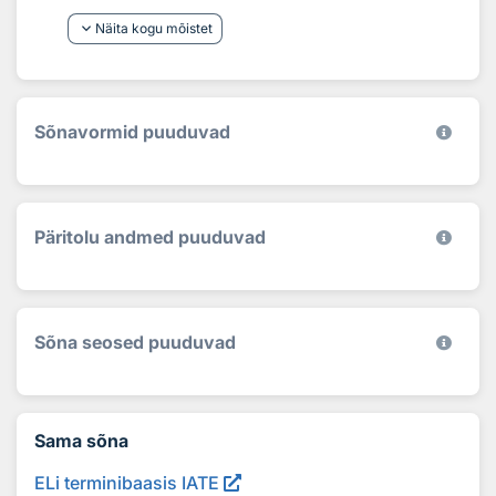
keyboard_arrow_down
Näita kogu mõistet
Sõnavormid puuduvad
Päritolu andmed puuduvad
Sõna seosed puuduvad
Sama sõna
ELi terminibaasis IATE