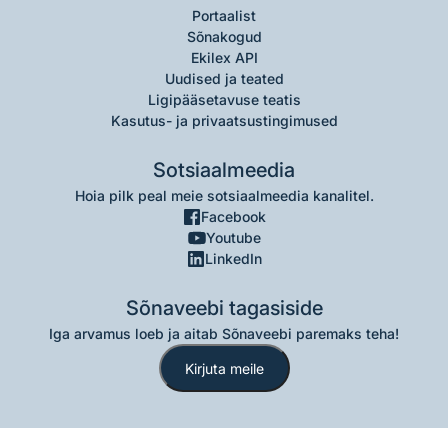
Portaalist
Sõnakogud
Ekilex API
Uudised ja teated
Ligipääsetavuse teatis
Kasutus- ja privaatsustingimused
Sotsiaalmeedia
Hoia pilk peal meie sotsiaalmeedia kanalitel.
Facebook
Youtube
LinkedIn
Sõnaveebi tagasiside
Iga arvamus loeb ja aitab Sõnaveebi paremaks teha!
Kirjuta meile