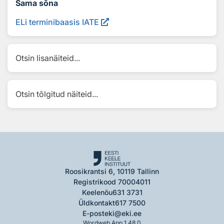
Sama sõna
ELi terminibaasis IATE
Otsin lisanäiteid...
Otsin tõlgitud näiteid...
Roosikrantsi 6, 10119 Tallinn
Registrikood 70004011
Keelenõu
631 3731
Üldkontakt
617 7500
E-post
eki@eki.ee
Wordweb App 1.48.0