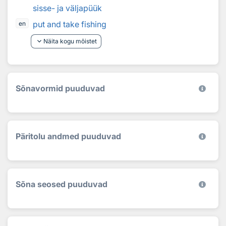
sisse- ja väljapüük
put and take fishing
en
keyboard_arrow_down
Näita kogu mõistet
Sõnavormid puuduvad
Päritolu andmed puuduvad
Sõna seosed puuduvad