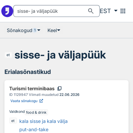
Otsingu juurde
Põhisisu juurde
search
apps
EST
Sõnakogud
Keel
1
sisse- ja väljapüük
et
Erialasõnastikud
content_copy
Turismi terminibaas
ID
1129947
Viimati muudetud
22.06.2026
Vaata sõnakogu
Valdkond
food & drink
kala sisse ja kala välja
et
put-and-take