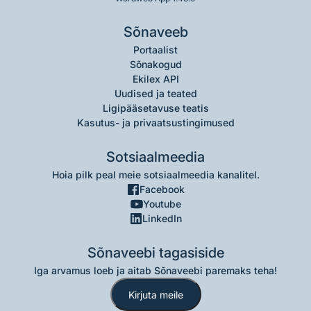
Sõnaveeb
Portaalist
Sõnakogud
Ekilex API
Uudised ja teated
Ligipääsetavuse teatis
Kasutus- ja privaatsustingimused
Sotsiaalmeedia
Hoia pilk peal meie sotsiaalmeedia kanalitel.
Facebook
Youtube
LinkedIn
Sõnaveebi tagasiside
Iga arvamus loeb ja aitab Sõnaveebi paremaks teha!
Kirjuta meile