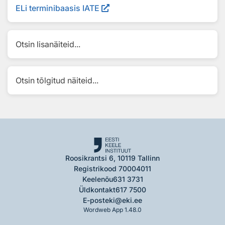
ELi terminibaasis IATE
Otsin lisanäiteid...
Otsin tõlgitud näiteid...
Roosikrantsi 6, 10119 Tallinn
Registrikood 70004011
Keelenõu
631 3731
Üldkontakt
617 7500
E-post
eki@eki.ee
Wordweb App 1.48.0