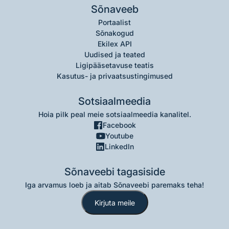
Sõnaveeb
Portaalist
Sõnakogud
Ekilex API
Uudised ja teated
Ligipääsetavuse teatis
Kasutus- ja privaatsustingimused
Sotsiaalmeedia
Hoia pilk peal meie sotsiaalmeedia kanalitel.
Facebook
Youtube
LinkedIn
Sõnaveebi tagasiside
Iga arvamus loeb ja aitab Sõnaveebi paremaks teha!
Kirjuta meile