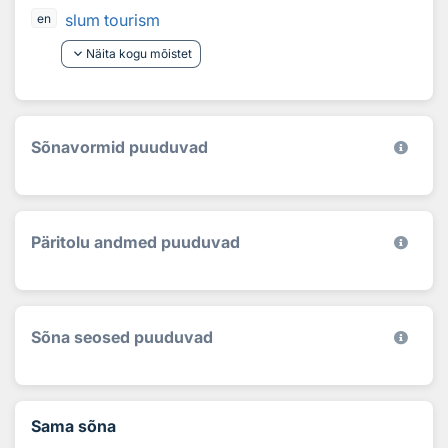
slum tourism
en
keyboard_arrow_down
Näita kogu mõistet
Sõnavormid puuduvad
Päritolu andmed puuduvad
Sõna seosed puuduvad
Sama sõna