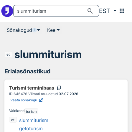
Otsingu juurde
Põhisisu juurde
search
apps
EST
Sõnakogud
Keel
1
slummiturism
et
Erialasõnastikud
content_copy
Turismi terminibaas
ID
646476
Viimati muudetud
02.07.2026
Vaata sõnakogu
Valdkond
turism
slummiturism
et
getoturism