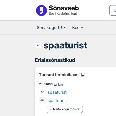
Otsingu juurde
Põhisisu juurde
Sõnakogud
Keel
1
spaaturist
et
Erialasõnastikud
content_copy
Turismi terminibaas
Valdkond
turism
spaaturist
et
spa tourist
en
keyboard_arrow_down
Näita kogu mõistet