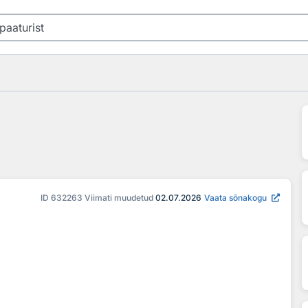
ID
632263
Viimati muudetud
02.07.2026
Vaata sõnakogu