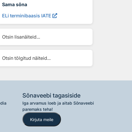
Sama sõna
ELi terminibaasis IATE
Otsin lisanäiteid...
Otsin tõlgitud näiteid...
Sõnaveebi tagasiside
edia
Iga arvamus loeb ja aitab Sõnaveebi
paremaks teha!
Kirjuta meile