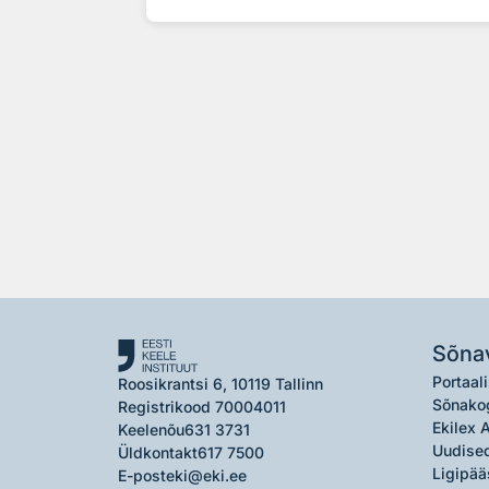
Sõna
Portaali
Roosikrantsi 6, 10119 Tallinn
Sõnako
Registrikood 70004011
Ekilex 
Keelenõu
631 3731
Uudised
Üldkontakt
617 7500
Ligipää
E-post
eki@eki.ee