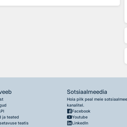
veeb
Sotsiaalmeedia
st
Hoia pilk peal meie sotsiaalme
gud
kanalitel.
API
Facebook
 ja teated
Youtube
setavuse teatis
LinkedIn