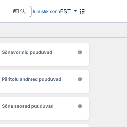
keyboard
search
apps
EST
Juhuslik sõna
Sõnavormid puuduvad
Päritolu andmed puuduvad
Sõna seosed puuduvad