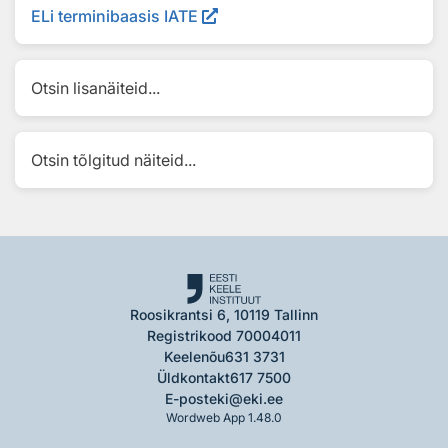
ELi terminibaasis IATE
Otsin lisanäiteid...
Otsin tõlgitud näiteid...
Roosikrantsi 6, 10119 Tallinn
Registrikood 70004011
Keelenõu
631 3731
Üldkontakt
617 7500
E-post
eki@eki.ee
Wordweb App 1.48.0