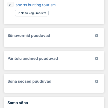
sports hunting tourism
en
keyboard_arrow_down
Näita kogu mõistet
Sõnavormid puuduvad
Päritolu andmed puuduvad
Sõna seosed puuduvad
Sama sõna