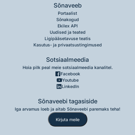
Sõnaveeb
Portaalist
Sõnakogud
Ekilex API
Uudised ja teated
Ligipääsetavuse teatis
Kasutus- ja privaatsustingimused
Sotsiaalmeedia
Hoia pilk peal meie sotsiaalmeedia kanalitel.
Facebook
Youtube
LinkedIn
Sõnaveebi tagasiside
Iga arvamus loeb ja aitab Sõnaveebi paremaks teha!
Kirjuta meile