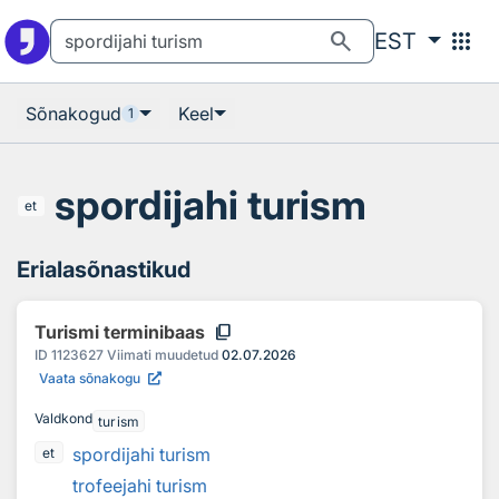
Otsingu juurde
Põhisisu juurde
search
apps
EST
Sõnakogud
Keel
1
spordijahi turism
et
Erialasõnastikud
content_copy
Turismi terminibaas
ID
1123627
Viimati muudetud
02.07.2026
Vaata sõnakogu
Valdkond
turism
spordijahi turism
et
trofeejahi turism