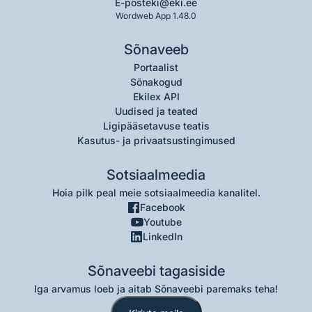
E-post
eki@eki.ee
Wordweb App 1.48.0
Sõnaveeb
Portaalist
Sõnakogud
Ekilex API
Uudised ja teated
Ligipääsetavuse teatis
Kasutus- ja privaatsustingimused
Sotsiaalmeedia
Hoia pilk peal meie sotsiaalmeedia kanalitel.
Facebook
Youtube
LinkedIn
Sõnaveebi tagasiside
Iga arvamus loeb ja aitab Sõnaveebi paremaks teha!