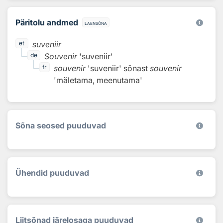
Päritolu andmed
laensõna
suveniir
et
Souvenir
'suveniir'
de
souvenir
'suveniir'
sõnast
souvenir
fr
'mäletama, meenutama'
Sõna seosed puuduvad
Ühendid puuduvad
Liitsõnad järelosaga puuduvad