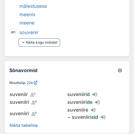
mälestusese
meenis
meene
souvenir
en
keyboard_arrow_down
Näita kogu mõistet
Sõnavormid
Muuttüüp
22e
record_voice_over
suveniir
suveniiri
d
record_voice_over
suveniiri
suveniiri
de
suveniire
record_voice_over
suveniiri
~
suveniiri
sid
Näita tabelina