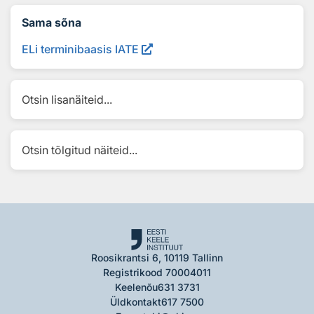
Sama sõna
ELi terminibaasis IATE
Otsin lisanäiteid...
Otsin tõlgitud näiteid...
Roosikrantsi 6, 10119 Tallinn
Registrikood 70004011
Keelenõu
631 3731
Üldkontakt
617 7500