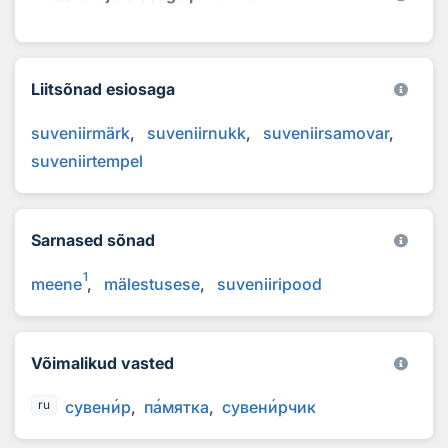
Liitsõnad esiosaga
suveniirmärk
suveniirnukk
suveniirsamovar
suveniirtempel
Sarnased sõnad
1
meene
mälestusese
suveniiripood
Võimalikud vasted
сувен
и
р
п
а
мятка
сувен
и
рчик
ru