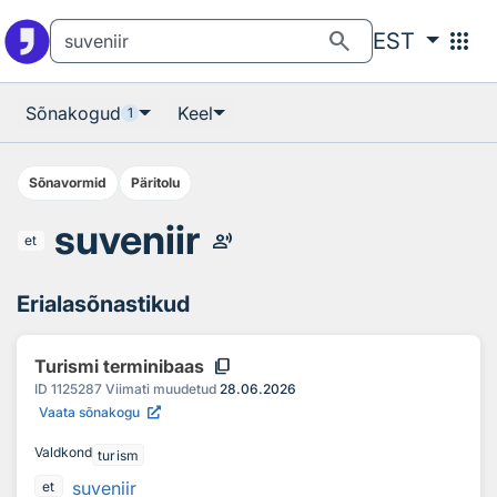
Otsingu juurde
Põhisisu juurde
search
apps
EST
Sõnakogud
Keel
1
Sõnavormid
Päritolu
suveniir
record_voice_over
et
Erialasõnastikud
content_copy
Turismi terminibaas
ID
1125287
Viimati muudetud
28.06.2026
Vaata sõnakogu
Valdkond
turism
suveniir
et